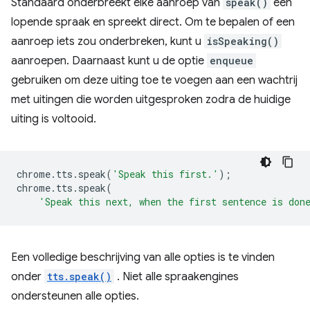
Standaard onderbreekt elke aanroep van
speak()
een
lopende spraak en spreekt direct. Om te bepalen of een
aanroep iets zou onderbreken, kunt u
isSpeaking()
aanroepen. Daarnaast kunt u de optie
enqueue
gebruiken om deze uiting toe te voegen aan een wachtrij
met uitingen die worden uitgesproken zodra de huidige
uiting is voltooid.
chrome
.
tts
.
speak
(
'Speak this first.'
);
chrome
.
tts
.
speak
(
'Speak this next, when the first sentence is don
Een volledige beschrijving van alle opties is te vinden
onder
tts.speak()
. Niet alle spraakengines
ondersteunen alle opties.