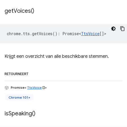
get
Voices(
)
chrome
.
tts
.
getVoices
()
:
Promise<
TtsVoice
[]
>
Krijgt een overzicht van alle beschikbare stemmen.
RETOURNEERT
Promise<
TtsVoice
[]>
Chrome 101+
is
Speaking(
)