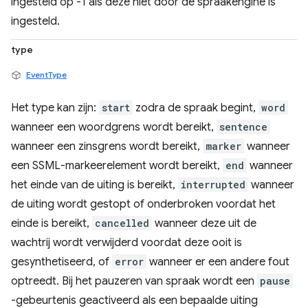
ingesteld op -1 als deze niet door de spraakengine is
ingesteld.
type
EventType
Het type kan zijn:
start
zodra de spraak begint,
word
wanneer een woordgrens wordt bereikt,
sentence
wanneer een zinsgrens wordt bereikt,
marker
wanneer
een SSML-markeerelement wordt bereikt,
end
wanneer
het einde van de uiting is bereikt,
interrupted
wanneer
de uiting wordt gestopt of onderbroken voordat het
einde is bereikt,
cancelled
wanneer deze uit de
wachtrij wordt verwijderd voordat deze ooit is
gesynthetiseerd, of
error
wanneer er een andere fout
optreedt. Bij het pauzeren van spraak wordt een
pause
-gebeurtenis geactiveerd als een bepaalde uiting