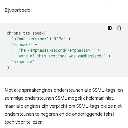
Bijvoorbeeld:
chrome
.
tts
.
speak
(
'<?xml version="1.0"?>'
+
'<speak>'
+
'  The <emphasis>second</emphasis> '
+
'  word of this sentence was emphasized.'
+
'</speak>'
);
Niet alle spraakengines ondersteunen alle SSML-tags, en
sommige ondersteunen SSML mogelijk helemaal niet,
maar alle engines zijn verplicht om SSML-tags die ze niet
ondersteunen te negeren en de onderliggende tekst
toch voor te lezen.