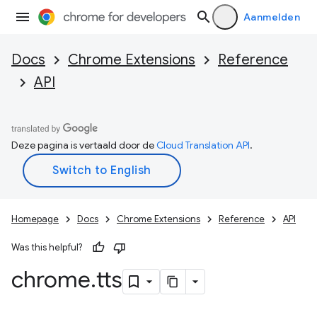
Aanmelden
Docs
Chrome Extensions
Reference
API
Deze pagina is vertaald door de
Cloud Translation API
.
Homepage
Docs
Chrome Extensions
Reference
API
Was this helpful?
chrome
.
tts