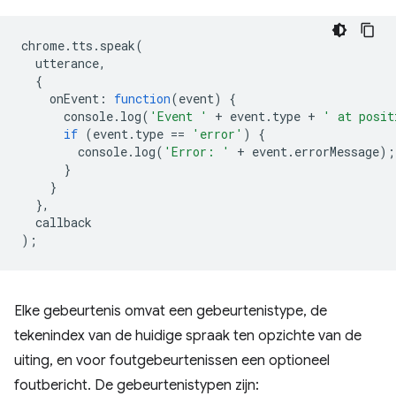
chrome
.
tts
.
speak
(
utterance
,
{
onEvent
:
function
(
event
)
{
console
.
log
(
'Event '
+
event
.
type
+
' at posit
if
(
event
.
type
==
'error'
)
{
console
.
log
(
'Error: '
+
event
.
errorMessage
);
}
}
},
callback
);
Elke gebeurtenis omvat een gebeurtenistype, de
tekenindex van de huidige spraak ten opzichte van de
uiting, en voor foutgebeurtenissen een optioneel
foutbericht. De gebeurtenistypen zijn: