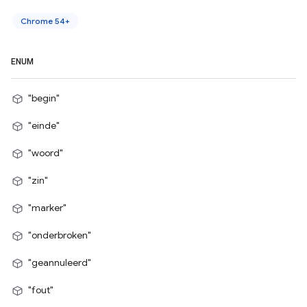
Chrome 54+
ENUM
"begin"
"einde"
"woord"
"zin"
"marker"
"onderbroken"
"geannuleerd"
"fout"