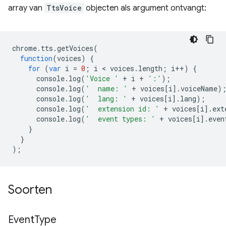
array van
TtsVoice
objecten als argument ontvangt:
chrome
.
tts
.
getVoices
(
function
(
voices
)
{
for
(
var
i
=
0
;
i
 < 
voices
.
length
;
i
++
)
{
console
.
log
(
'Voice '
+
i
+
':'
);
console
.
log
(
'  name: '
+
voices
[
i
].
voiceName
)
console
.
log
(
'  lang: '
+
voices
[
i
].
lang
);
console
.
log
(
'  extension id: '
+
voices
[
i
].
ext
console
.
log
(
'  event types: '
+
voices
[
i
].
even
}
}
);
Soorten
Event
Type