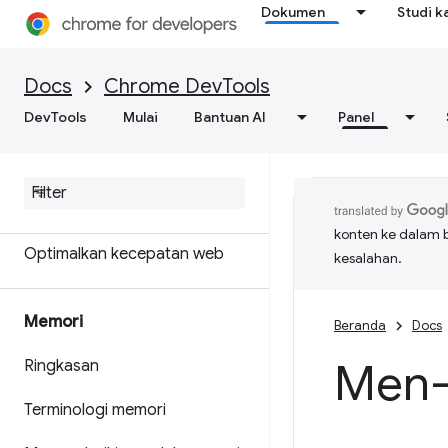
Dokumen
Studi k
Dapatkan hasil analisis yang
bisa ditindaklanjuti tentang
performa situs Anda
Docs
Chrome DevTools
DevTools
Menyimpan rekaman aktivitas
Mulai
Bantuan AI
Panel
performa
Mercusuar
konten ke dalam 
Optimalkan kecepatan web
kesalahan.
Memori
Beranda
Docs
Men-
Ringkasan
Terminologi memori