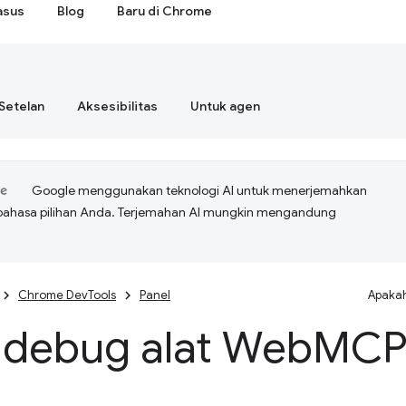
asus
Blog
Baru di Chrome
Setelan
Aksesibilitas
Untuk agen
Google menggunakan teknologi AI untuk menerjemahkan
bahasa pilihan Anda. Terjemahan AI mungkin mengandung
Chrome DevTools
Panel
Apakah
debug alat Web
MC