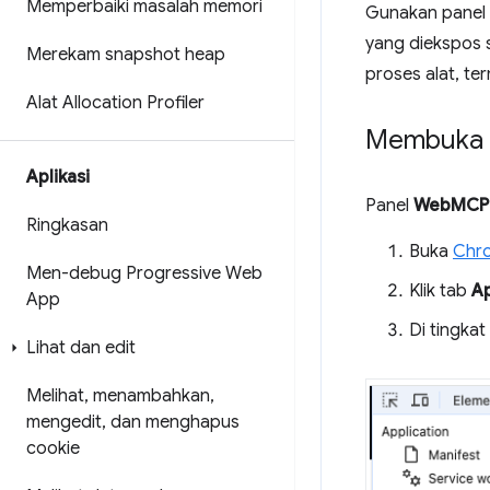
Memperbaiki masalah memori
Gunakan panel
yang diekspos s
Merekam snapshot heap
proses alat, te
Alat Allocation Profiler
Membuka 
Aplikasi
Panel
WebMCP
Ringkasan
Buka
Chr
Men-debug Progressive Web
Klik tab
Ap
App
Di tingkat
Lihat dan edit
Melihat
,
menambahkan
,
mengedit
,
dan menghapus
cookie