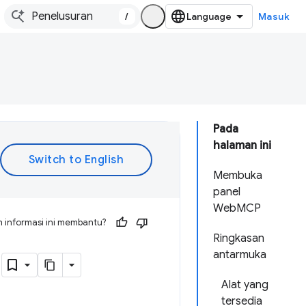
/
Masuk
Pada
halaman ini
Membuka
panel
WebMCP
 informasi ini membantu?
Ringkasan
P
antarmuka
Alat yang
tersedia