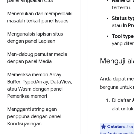
panel Ringkasan CSS
Name or d
tertentu.
Menemukan dan memperbaiki
Status ty
masalah terkait panel Issues
atau
In P
Menganalisis lapisan situs
Tool type
dengan panel Lapisan
yang diten
Men-debug pemutar media
Menguji al
dengan panel Media
Memeriksa memori Array
Anda dapat mele
Buffer
,
Typed
Array
,
Data
View
,
berguna untuk m
atau Wasm dengan panel
Pemeriksa memori
Di daftar
alat untu
Mengganti string agen
pengguna dengan panel
Kondisi jaringan
Catatan:
Jika
jika Anda memilih