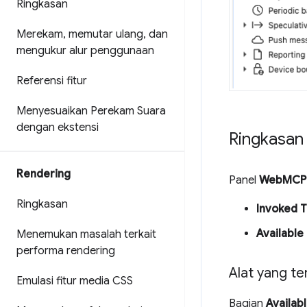
Ringkasan
Merekam
,
memutar ulang
,
dan
mengukur alur penggunaan
Referensi fitur
Menyesuaikan Perekam Suara
dengan ekstensi
Ringkasan
Rendering
Panel
WebMCP
Ringkasan
Invoked T
Available 
Menemukan masalah terkait
performa rendering
Alat yang te
Emulasi fitur media CSS
Bagian
Availabl