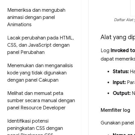
Memeriksa dan mengubah
animasi dengan panel
Daftar Alat
Animations
Alat yang di
Lacak perubahan pada HTML
,
CSS
,
dan Java
Script dengan
Log
Invoked to
panel Perubahan
dapat memeriksa
Menemukan dan menganalisis
Status:
Ha
kode yang tidak digunakan
dengan panel Cakupan
Input:
Para
Melihat dan memuat peta
Output:
Ni
sumber secara manual dengan
panel Resource Developer
Memfilter log
Identifikasi potensi
Gunakan panel
peningkatan CSS dengan