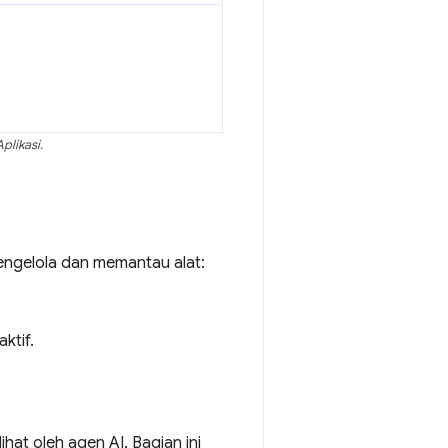
plikasi.
ngelola dan memantau alat:
ktif.
hat oleh agen AI. Bagian ini