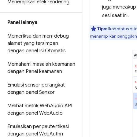
Menerapkan efek rendering
juga mencaku
sesi saat ini.
Panel lainnya
Tips:
Ikon status di 
Memeriksa dan men-debug
menampilkan panggilan 
alamat yang tersimpan
dengan panel Isi Otomatis
Memahami masalah keamanan
dengan Panel keamanan
Emulasi sensor perangkat
dengan panel Sensor
Melihat metrik Web
Audio API
dengan panel Web
Audio
Emulasikan pengautentikasi
dengan panel Web
Authn