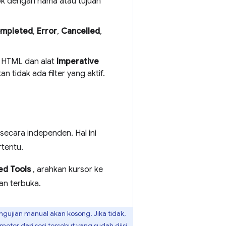
k dengan nama atau tujuan
mpleted
,
Error
,
Cancelled
,
 HTML dan alat
Imperative
n tidak ada filter yang aktif.
secara independen. Hal ini
rtentu.
ed Tools
, arahkan kursor ke
kan terbuka.
ngujian manual akan kosong. Jika tidak,
eter dari sesi tersebut yang sudah diisi