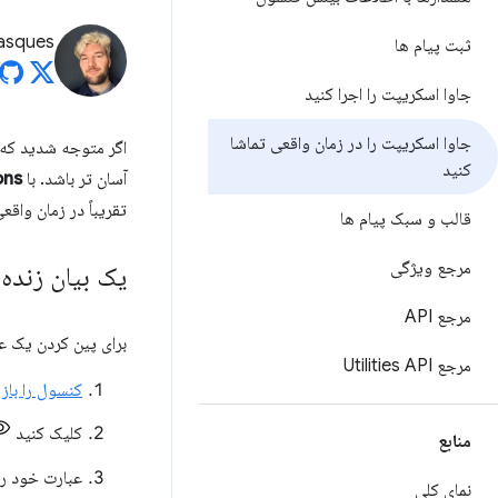
asques
ثبت پیام ها
جاوا اسکریپت را اجرا کنید
جاوا اسکریپت را در زمان واقعی تماشا
اگر متوجه شدید که 
کنید
آسان تر باشد. با
ons
تقریباً در زمان واق
قالب و سبک پیام ها
مرجع ویژگی
یک بیان زنده 
مرجع API
برای پین کردن یک عب
مرجع Utilities API
کنسول را باز 
کلیک کنید
منابع
عبارت خود را 
نمای کلی