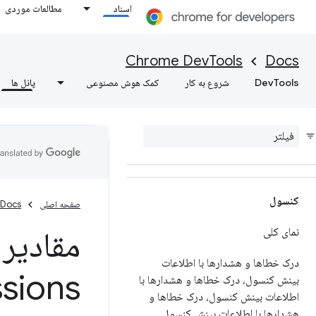
اسناد
مطالعات موردی
Chrome DevTools
Docs
عناصر
DevTools
شروع به کار
کمک هوش مصنوعی
پانل ها
نمای کلی
DOM
CSS
کنسول
صفحه اصلی
Docs
مقادیر 
نمای کلی
درک خطاها و هشدارها با اطلاعات
pressions
بینش کنسول، درک خطاها و هشدارها با
اطلاعات بینش کنسول، درک خطاها و
هشدارها با اطلاعات بینش کنسول