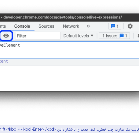
 یک عبارت چند خطی، خط جدید را با فشار دادن <kbd>Shift</kbd>+<kbd>Enter</kbd> شروع کنید.