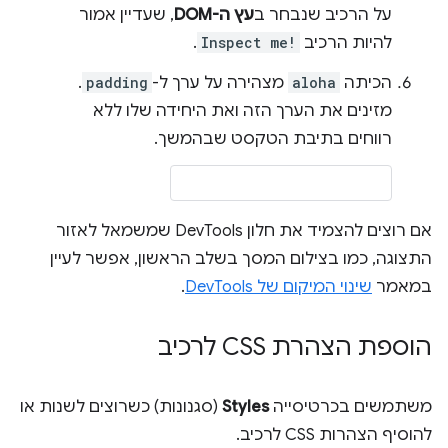
על הרכיב שנבחר ב
עץ ה-DOM
, שעדיין אמור
להיות הרכיב
Inspect me!
.
הכיתה
aloha
מצהירה על ערך ל-
padding
.
מזינים את הערך הזה ואת היחידה שלו ללא
רווחים בתיבת הטקסט שבהמשך.
אם רוצים להצמיד את חלון DevTools שמשמאל לאזור
התצוגה, כמו בצילום המסך בשלב הראשון, אפשר לעיין
במאמר
שינוי המיקום של DevTools
.
הוספת הצהרת CSS לרכיב
משתמשים בכרטיסייה
Styles
(סגנונות) כשרוצים לשנות או
להוסיף הצהרות CSS לרכיב.