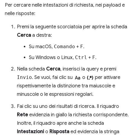
Per cercare nelle intestazioni di richiesta, nei payload e
nelle risposte:
Premi la seguente scorciatoia per aprire la scheda
Cerca
a destra:
Su macOS,
Comando
+
F
.
Su Windows o Linux,
Ctrl
+
F
.
Nella scheda
Cerca
, inserisci la query e premi
match_case
regular_expression
Invio
. Se vuoi, fai clic su
o
per attivare
rispettivamente la distinzione tra maiuscole e
minuscole o le espressioni regolari.
Fai clic su uno dei risultati di ricerca. Il riquadro
Rete
evidenzia in giallo la richiesta corrispondente.
Inoltre, il riquadro apre anche la scheda
Intestazioni
o
Risposta
ed evidenzia la stringa