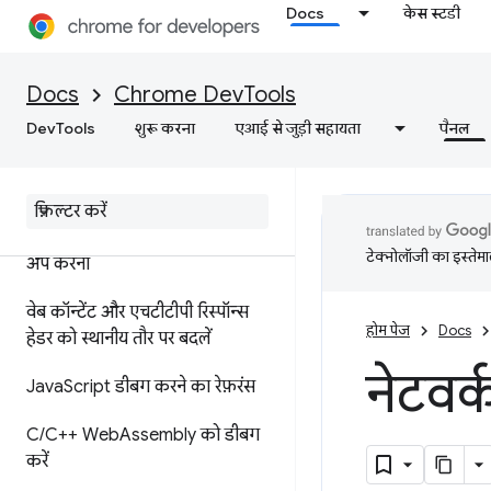
Docs
केस स्टडी
JavaScript के स्निपेट चलाएं
सोर्स मैप के साथ डिप्लॉय करने के
Docs
Chrome DevTools
बजाय, ओरिजनल कोड को डीबग करें
DevTools
शुरू करना
एआई से जुड़ी सहायता
पैनल
ignore
List सोर्स मैप एक्सटेंशन
सोर्स फ़ाइलों में किए गए बदलावों को
सेव करने के लिए
,
फ़ाइल फ़ोल्डर सेट
टेक्नोलॉजी का इस्तेमाल
अप करना
वेब कॉन्टेंट और एचटीटीपी रिस्पॉन्स
होम पेज
Docs
हेडर को स्थानीय तौर पर बदलें
नेटवर
Java
Script डीबग करने का रेफ़रंस
C
/
C++ Web
Assembly को डीबग
करें