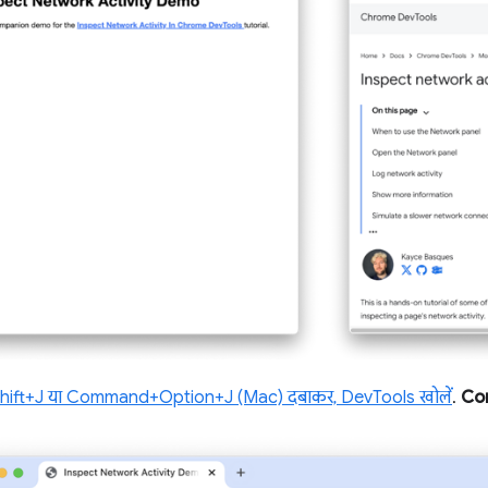
hift+J या Command+Option+J (Mac) दबाकर, DevTools खोलें
.
Co