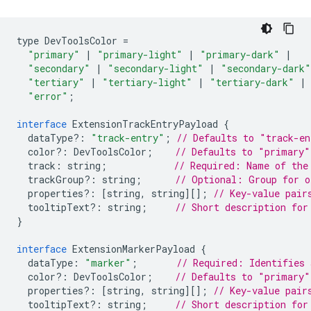
type
DevToolsColor
=
"primary"
|
"primary-light"
|
"primary-dark"
|
"secondary"
|
"secondary-light"
|
"secondary-dark"
"tertiary"
|
"tertiary-light"
|
"tertiary-dark"
|
"error"
;
interface
ExtensionTrackEntryPayload
{
dataType
?:
"track-entry"
;
// Defaults to "track-en
color
?:
DevToolsColor
;
// Defaults to "primary"
track
:
string
;
// Required: Name of the
trackGroup
?:
string
;
// Optional: Group for o
properties
?:
[
string
,
string
][];
// Key-value pair
tooltipText
?:
string
;
// Short description for
}
interface
ExtensionMarkerPayload
{
dataType
:
"marker"
;
// Required: Identifies 
color
?:
DevToolsColor
;
// Defaults to "primary"
properties
?:
[
string
,
string
][];
// Key-value pair
tooltipText
?:
string
;
// Short description for