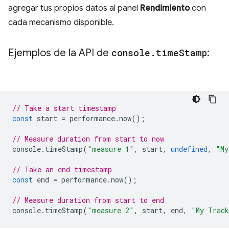
agregar tus propios datos al panel
Rendimiento
con
cada mecanismo disponible.
Ejemplos de la API de
console
.
time
Stamp
:
// Take a start timestamp
const
start
=
performance
.
now
();
// Measure duration from start to now
console
.
timeStamp
(
"measure 1"
,
start
,
undefined
,
"My
// Take an end timestamp
const
end
=
performance
.
now
();
// Measure duration from start to end
console
.
timeStamp
(
"measure 2"
,
start
,
end
,
"My Trac