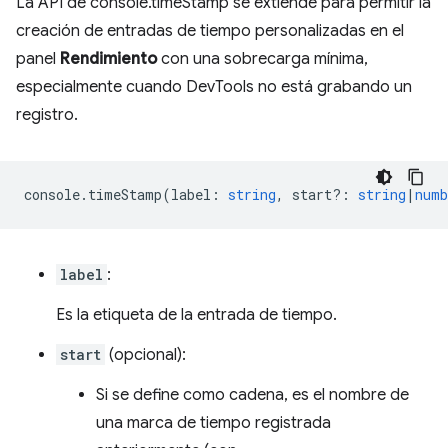
La API de console.timeStamp se extiende para permitir la
creación de entradas de tiempo personalizadas en el
panel
Rendimiento
con una sobrecarga mínima,
especialmente cuando DevTools no está grabando un
registro.
console
.
timeStamp
(
label
:
string
,
start?
:
string
|
numb
label
:
Es la etiqueta de la entrada de tiempo.
start
(opcional):
Si se define como cadena, es el nombre de
una marca de tiempo registrada