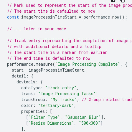
// Mark used to represent the start of the image pro
// The start time is defaulted to now
const
imageProcessinTimeStart
=
performance
.
now
();
// ... later in your code
// Track entry representing the completion of image 
// with additional details and a tooltip
// The start time is a marker from earlier
// The end time is defaulted to now
performance
.
measure
(
"Image Processing Complete"
,
{
start
:
imageProcessinTimeStart
,
detail
:
{
devtools
:
{
dataType
:
"track-entry"
,
track
:
"Image Processing Tasks"
,
trackGroup
:
"My Tracks"
,
// Group related trac
color
:
"tertiary-dark"
,
properties
:
[
[
"Filter Type"
,
"Gaussian Blur"
],
[
"Resize Dimensions"
,
"500x300"
]
],