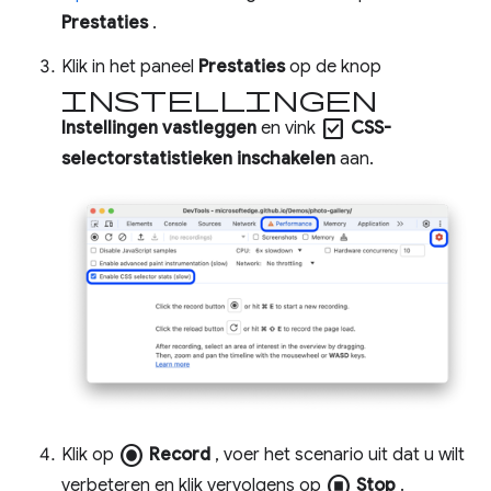
Prestaties
.
Klik in het paneel
Prestaties
op de knop
instellingen
check_box
Instellingen vastleggen
en vink
CSS-
selectorstatistieken inschakelen
aan.
radio_button_checked
Klik op
Record
, voer het scenario uit dat u wilt
stop_circle
verbeteren en klik vervolgens op
Stop
.