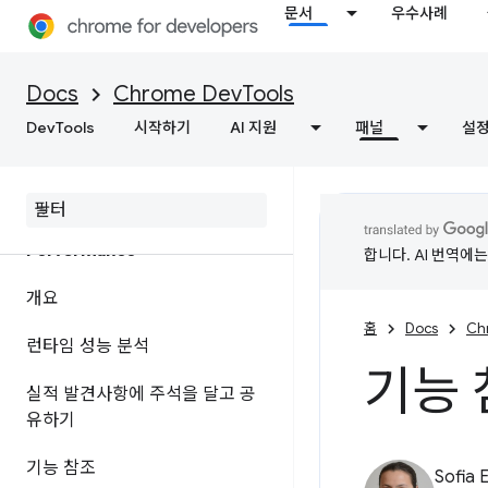
문서
우수사례
개요
네트워크 활동 검사
Docs
Chrome DevTools
DevTools
기능 참조
시작하기
AI 지원
패널
설
페이지 리소스 보기
Performance
합니다. AI 번역에
개요
홈
Docs
Ch
런타임 성능 분석
기능 
실적 발견사항에 주석을 달고 공
유하기
기능 참조
Sofia 