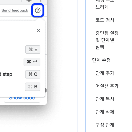
재생 속도
느리게
코드 검사
중단점 설정
및 단계별
실행
단계 수정
단계 추가
어설션 추가
단계 복사
단계 삭제
구성 단계