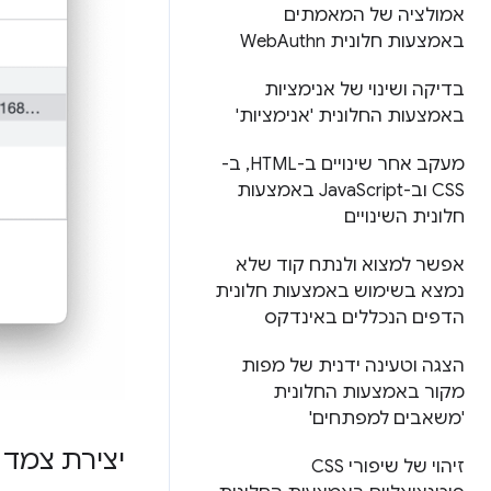
אמולציה של המאמתים
באמצעות חלונית Web
Authn
בדיקה ושינוי של אנימציות
באמצעות החלונית 'אנימציות'
מעקב אחר שינויים ב-HTML
,
ב-
CSS וב-Java
Script באמצעות
חלונית השינויים
אפשר למצוא ולנתח קוד שלא
נמצא בשימוש באמצעות חלונית
הדפים הנכללים באינדקס
הצגה וטעינה ידנית של מפות
מקור באמצעות החלונית
'משאבים למפתחים'
יצירת צמד
זיהוי של שיפורי CSS