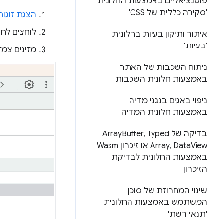
פוטנציאליים באמצעות החלונית
'סקירה כללית של CSS'
הצגת זוגו
לוחצים לחיצה כפולה
איתור ותיקון בעיות בחלונית
'בעיות'
מזינים צמ
ניתוח השכבות של האתר
באמצעות חלונית השכבות
ניפוי באגים בנגני מדיה
באמצעות חלונית המדיה
בדיקה של Array
Typed
,
Buffer
Data
,
Array
View או זיכרון Wasm
באמצעות החלונית לבדיקת
הזיכרון
שינוי המחרוזת של סוכן
המשתמש באמצעות החלונית
'תנאי רשת'