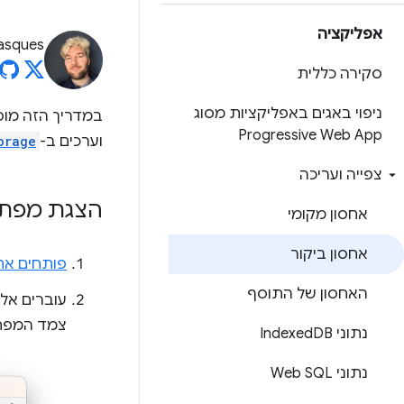
אפליקציה
asques
סקירה כללית
ניפוי באגים באפליקציות מסוג
במדריך הזה מו
Progressive Web App
וערכים ב-
orage
צפייה ועריכה
הצגת מפתח
אחסון מקומי
אחסון ביקור
פותחים את
האחסון של התוסף
עוברים אל
צמד המפתח
נתוני Indexed
DB
נתוני Web SQL