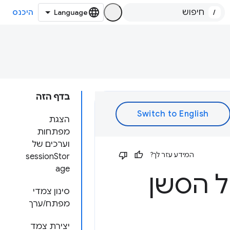
/
היכנס
בדף הזה
הצגת
מפתחות
וערכים של
המידע עזר לך?
sessionStor
age
ל הסשן
סינון צמדי
מפתח/ערך
יצירת צמד