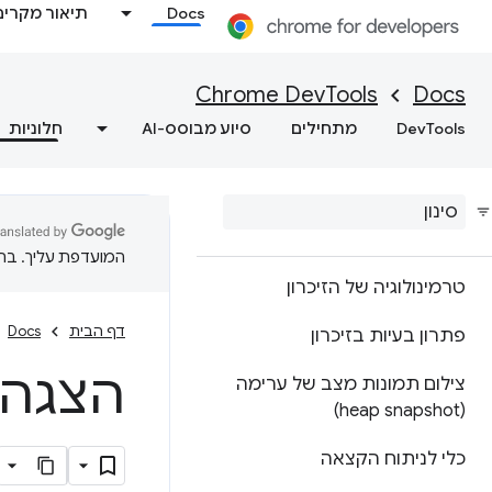
Docs
תיאור מקרים
Lighthouse
אופטימיזציה למהירות
Chrome DevTools
Docs
האינטרנט
DevTools
מתחילים
סיוע מבוסס-AI
חלוניות
זיכרון
סקירה כללית
המועדפת עליך. בתרג
טרמינולוגיה של הזיכרון
דף הבית
Docs
פתרון בעיות בזיכרון
הצגה 
צילום תמונות מצב של ערימה
(heap snapshot)
כלי לניתוח הקצאה