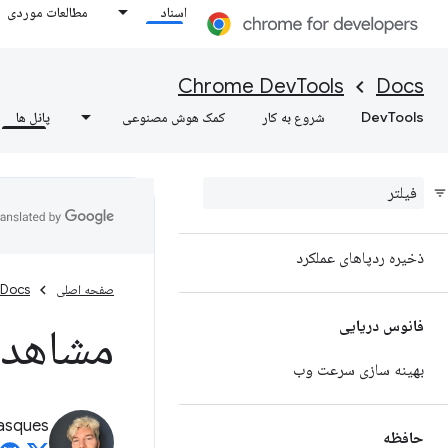
عملکرد انتخابگر CSS را تجزیه و تحلیل
اسناد
مطالعات موردی
کنید
عملکرد پروفایل Node.js
Chrome DevTools
Docs
DevTools
شروع به کار
کمک هوش مصنوعی
پانل ها
داده های عملکرد خود را با توسعه API
سفارشی کنید
بینش عملی در مورد عملکرد وب سایت
خود دریافت کنید
ذخیره ردپاهای عملکرد
صفحه اصلی
Docs
فانوس دریایی
مشاهده 
بهینه سازی سرعت وب
asques
حافظه