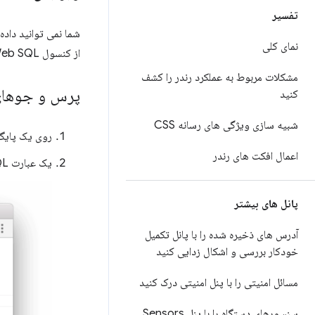
تفسیر
شما نمی توانید داده های Web SQL را هنگام مشاهده یک جدول 
نمای کلی
از کنسول Web SQL اجرا کنید که جداول را ویرایش یا حذف می کند.
مشکلات مربوط به عملکرد رندر را کشف
پرس و جوهای Web SQL را اجرا 
کنید
شبیه سازی ویژگی های رسانه CSS
روی یک پایگاه
اعمال افکت های رندر
یک عبارت Web SQL را تایپ کنید، سپس Enter را فشار دهید تا اجرا شود.
پانل های بیشتر
آدرس های ذخیره شده را با پانل تکمیل
خودکار بررسی و اشکال زدایی کنید
مسائل امنیتی را با پنل امنیتی درک کنید
سنسورهای دستگاه را با پنل Sensors