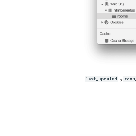
room
و
last_updated
.