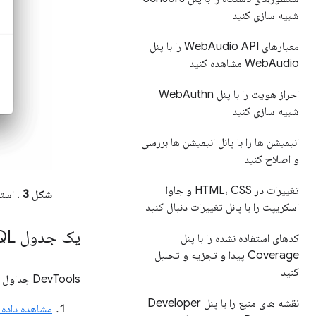
شبیه سازی کنید
معیارهای Web
Audio API را با پنل
Audio مشاهده کنید
Web
احراز هویت را با پنل Web
Authn
شبیه سازی کنید
انیمیشن ها را با پانل انیمیشن ها بررسی
و اصلاح کنید
تغییرات در HTML، CSS و جاوا
شکل 3
. استفاده از SQL Console
اسکریپت را با پانل تغییرات دنبال کنید
یک جدول Web SQL را بازخوانی کنید
کدهای استفاده نشده را با پنل
Coverage پیدا و تجزیه و تحلیل
کنید
DevTools جداول را در زمان واقعی به روز نمی کند. برای به روز رسانی داده ها در یک جدول:
نقشه های منبع را با پنل Developer
مشاهده داده های