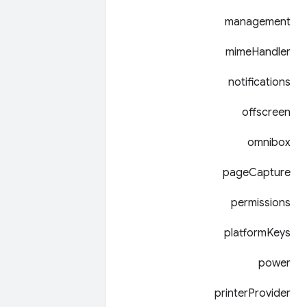
management
mime
Handler
notifications
offscreen
omnibox
page
Capture
permissions
platform
Keys
power
printer
Provider