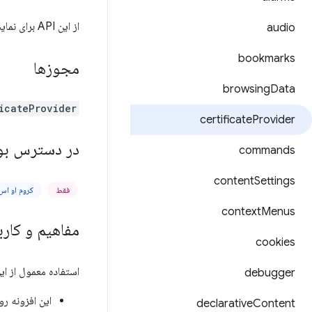
از این API برای نمایش گواهینامه‌ها به پلتفرمی استفاده کنید که می‌تواند از این گواهینامه‌ها برای احراز هویت TLS استفاده کند.
audio
bookmarks
مجوزها
browsing
Data
icateProvider
certificate
Provider
در دسترس بو
commands
content
Settings
فقط
کروم او اس ۴۶
context
Menus
مفاهیم و کارب
cookies
استفاده معمول از این API برای نمایش گواهی‌های کلاینت به ChromeOS از این مراحل پیروی
debugger
این افزونه ر
declarative
Content