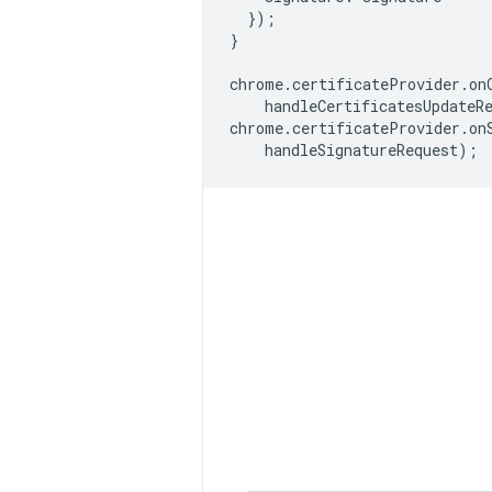
});
}
chrome
.
certificateProvider
.
on
handleCertificatesUpdateR
chrome
.
certificateProvider
.
on
handleSignatureRequest
);