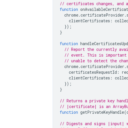
// certificates changes, and 
function
onAvailableCertifica
chrome
.
certificateProvider
.
clientCertificates
:
colle
});
}
function
handleCertificatesUp
// Report the currently ava
// event. This is important
// unable to detect the cha
chrome
.
certificateProvider
.
certificatesRequestId
:
re
clientCertificates
:
colle
});
}
// Returns a private key hand
// |certificate| is an ArrayB
function
getPrivateKeyHandle
(
// Digests and signs |input| 