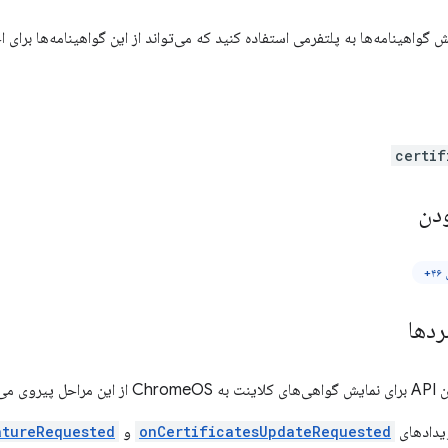
certif
دن
+
ردها
 می‌کند:
ویدادهای
onCertificatesUpdateRequested
و
atureRequested