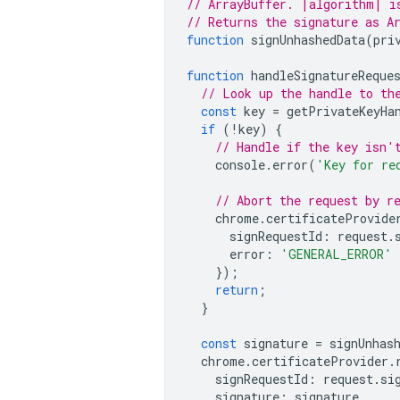
// ArrayBuffer. |algorithm| i
// Returns the signature as A
function
signUnhashedData
(
pri
function
handleSignatureReque
// Look up the handle to th
const
key
=
getPrivateKeyHa
if
(
!
key
)
{
// Handle if the key isn'
console
.
error
(
'Key for re
// Abort the request by r
chrome
.
certificateProvide
signRequestId
:
request
.
error
:
'GENERAL_ERROR'
});
return
;
}
const
signature
=
signUnhas
chrome
.
certificateProvider
.
signRequestId
:
request
.
si
signature
:
signature