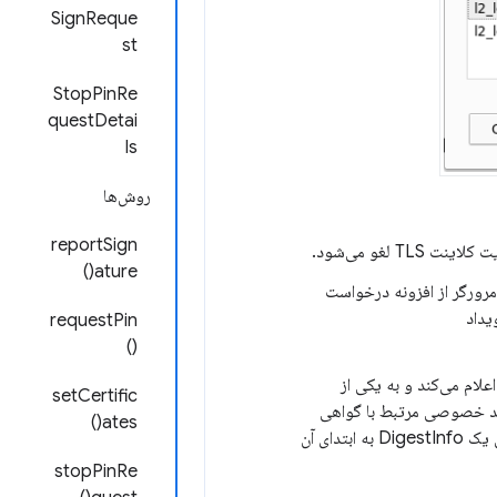
SignReque
st
StopPinRe
questDetai
ls
روش‌ها
reportSign
 لغو می‌شود.
ature()
 مرورگر از افزونه درخواست
requestPin
()
علام می‌کند و به یکی از
setCertific
کلید خصوصی مرتبط با گواهی
ates()
ارجاع شده، امضایی برای داده‌های داده شده ایجاد کند. ایجاد امضا ممکن است نیاز به افزودن یک DigestInfo به ابتدای آن
stopPinRe