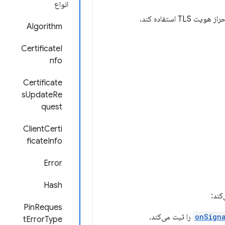
انواع
Algorithm
CertificateI
nfo
Certificate
sUpdateRe
quest
ClientCerti
ficateInfo
Error
Hash
PinReques
onSign
را ثبت می‌کند.
tErrorType