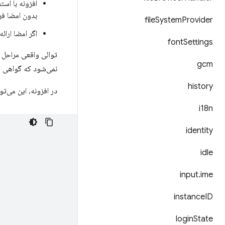
افزونه با است
بدون امضا فر
file
System
Provider
اگر امضا ارائه شده باشد
font
Settings
توالی واقعی مراحل م
gcm
نمی‌شود که گواهی را
history
در افزونه، این می‌ت
i18n
identity
idle
input
.
ime
instance
ID
login
State