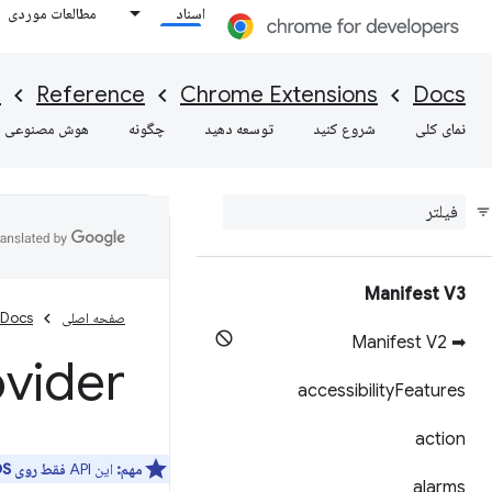
اسناد
مطالعات موردی
I
Reference
Chrome Extensions
Docs
نمای کلی
شروع کنید
توسعه دهید
چگونه
هوش مصنوعی
Manifest V3
صفحه اصلی
Docs
➡ Manifest V2
ovider
accessibility
Features
action
مهم:
این API
فقط روی ChromeOS
alarms