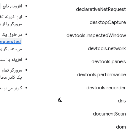
افزونه، تابع
declarative
Net
Request
این افزونه ت
desktop
Capture
مرورگر را از 
در طول یک TLS handshake، مرورگر یک درخواست گواهی کلاینت دریافت می‌کند. با رویداد
devtools
.
inspected
Window
Requested
network
.
devtools
می‌دهد، گزار
افزونه با است
devtools
.
panels
مرورگر تمام 
devtools
.
performance
یک کادر محاور
recorder
.
devtools
کاربر می‌توان
dns
document
Scan
dom