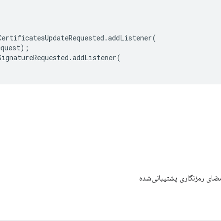
CertificatesUpdateRequested
.
addListener
(
equest
);
SignatureRequested
.
addListener
(
امضای رمزنگاری پشتیبانی‌شده