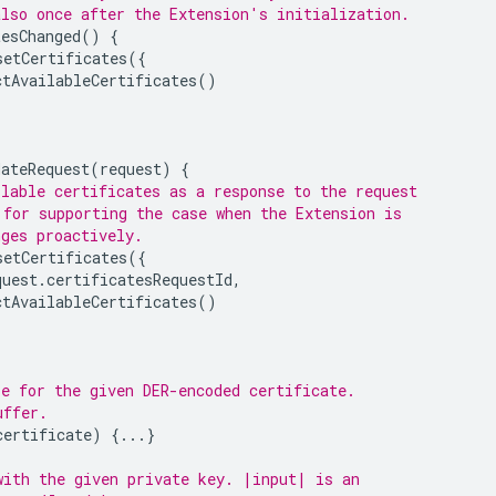
also once after the Extension's initialization.
tesChanged
()
{
setCertificates
({
ctAvailableCertificates
()
dateRequest
(
request
)
{
ilable certificates as a response to the request
 for supporting the case when the Extension is
nges proactively.
setCertificates
({
quest
.
certificatesRequestId
,
ctAvailableCertificates
()
le for the given DER-encoded certificate.
uffer.
certificate
)
{...}
with the given private key. |input| is an