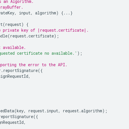
s an Algorithm.
rrayBuffer.
vateKey
,
input
,
algorithm
)
{...}
st
(
request
)
{
e private key of |request.certificate|.
ndle
(
request
.
certificate
);
t available.
quested certificate no available.'
);
eporting the error to the API.
r
.
reportSignature
({
signRequestId
,
hedData
(
key
,
request
.
input
,
request
.
algorithm
);
reportSignature
({
gnRequestId
,