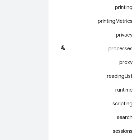
printing
printing
Metrics
privacy
processes
proxy
reading
List
runtime
scripting
search
sessions