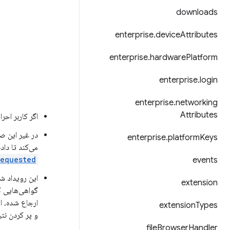
downloads
enterprise
.
device
Attributes
enterprise
.
hardware
Platform
enterprise
.
login
enterprise
.
networking
Attributes
اگر کاربر احرا
در غیر این صو
enterprise
.
platform
Keys
می‌کند تا داده‌ها را برای ادامه‌ی ake
equested
events
این رویداد شا
extension
گواهی‌هایی ک
extension
Types
و پر کردن نت
file
Browser
Handler