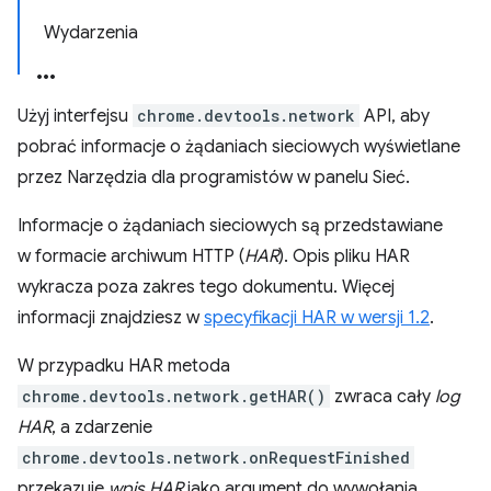
Wydarzenia
Użyj interfejsu
chrome.devtools.network
API, aby
pobrać informacje o żądaniach sieciowych wyświetlane
przez Narzędzia dla programistów w panelu Sieć.
Informacje o żądaniach sieciowych są przedstawiane
w formacie archiwum HTTP (
HAR
). Opis pliku HAR
wykracza poza zakres tego dokumentu. Więcej
informacji znajdziesz w
specyfikacji HAR w wersji 1.2
.
W przypadku HAR metoda
chrome.devtools.network.getHAR()
zwraca cały
log
HAR
, a zdarzenie
chrome.devtools.network.onRequestFinished
przekazuje
wpis HAR
jako argument do wywołania