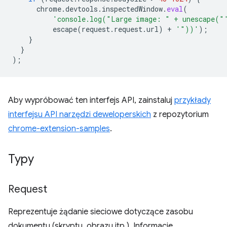
chrome
.
devtools
.
inspectedWindow
.
eval
(
'console.log("Large image: " + unescape("
escape
(
request
.
request
.
url
)
+
'"))'
);
}
}
);
Aby wypróbować ten interfejs API, zainstaluj
przykłady
interfejsu API narzędzi deweloperskich
z repozytorium
chrome-extension-samples
.
Typy
Request
Reprezentuje żądanie sieciowe dotyczące zasobu
dokumentu (skryptu, obrazu itp.). Informacje