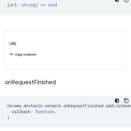
(
url
:
string
) =>
void
URL
ciąg znaków
on
Request
Finished
chrome
.
devtools
.
network
.
onRequestFinished
.
addListene
callback
:
function
,
)