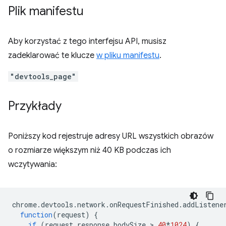
Plik manifestu
Aby korzystać z tego interfejsu API, musisz
zadeklarować te klucze
w pliku manifestu
.
"devtools_page"
Przykłady
Poniższy kod rejestruje adresy URL wszystkich obrazów
o rozmiarze większym niż 40 KB podczas ich
wczytywania:
chrome
.
devtools
.
network
.
onRequestFinished
.
addListene
function
(
request
)
{
if
(
request
.
response
.
bodySize
 > 
40
*
1024
)
{