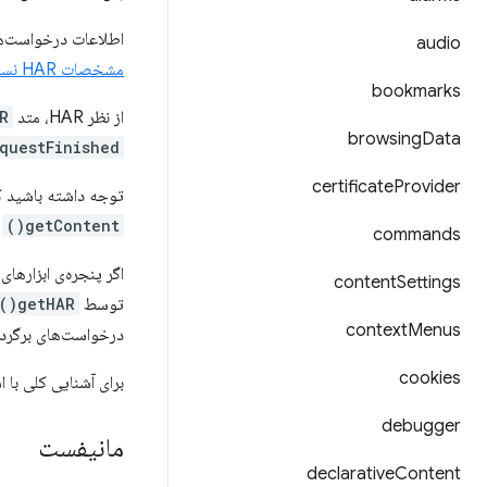
اطلاعات درخواست‌های ش
audio
مشخصات HAR نسخه ۱.۲
bookmarks
از نظر HAR، متد
)
browsing
Data
questFinished
certificate
Provider
توجه داشته باشید که محتوای
getContent()
م
commands
اگر پنجره‌ی ابزارها
content
Settings
توسط
getHAR()
context
Menus
درخواست‌های برگرد
cookies
برای آشنایی کلی با استفاده از APIهای ابزاره
debugger
مانیفست
declarative
Content