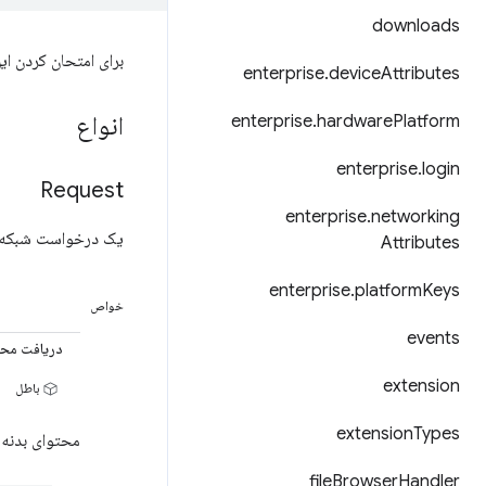
downloads
برای امتحان کردن این PI
enterprise
.
device
Attributes
انواع
enterprise
.
hardware
Platform
enterprise
.
login
Request
enterprise
.
networking
یک درخواست شبکه برای 
Attributes
enterprise
.
platform
Keys
خواص
events
دریافت محت
extension
باطل
extension
Types
محتوای بدنه پ
file
Browser
Handler