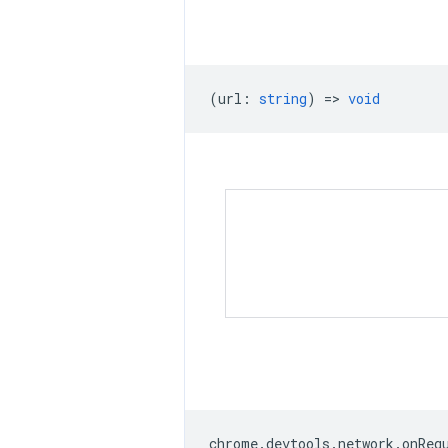
(
url
:
string
) =>
void
chrome
.
devtools
.
network
.
onReq