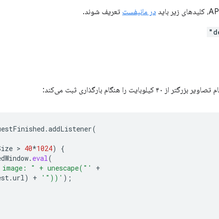
در مانیفست
تعریف شوند.
uestFinished
.
addListener
(
Size
 > 
40
*
1024
)
{
edWindow
.
eval
(
 image: " + unescape("'
+
est
.
url
)
+
'"))'
);