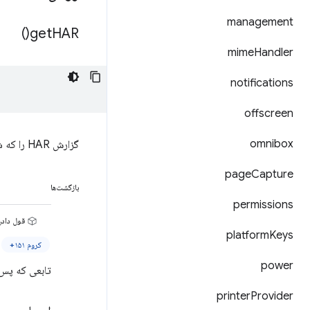
management
)
get
HAR(
mime
Handler
notifications
offscreen
omnibox
گزارش HAR را که شامل تمام درخواست‌های شناخته‌شده شبکه است، برمی‌گرداند.
page
Capture
بازگشت‌ها
permissions
قول دادن<ject
platform
Keys
کروم ۱۵۱+
power
تابعی که پس از تکم
printer
Provider