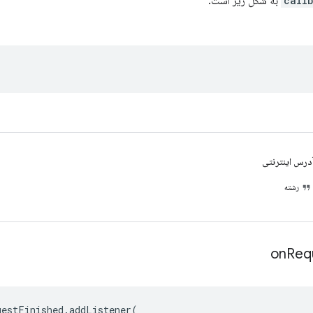
call
به شکل زیر است:
درس اینترنتی
رشته
on
Req
uestFinished
.
addListener
(