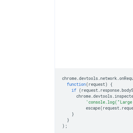
chrome
.
devtools
.
network
.
onReq
function
(
request
)
{
if
(
request
.
response
.
body
chrome
.
devtools
.
inspect
'console.log("Large
escape
(
request
.
requ
}
}
);