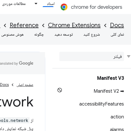
اسناد
مطالعات موردی
I
Reference
Chrome Extensions
Docs
نمای کلی
شروع کنید
توسعه دهید
چگونه
هوش مصنوعی
Manifest V3
صفحه اصلی
Docs
➡ Manifest V2
twork
accessibility
Features
action
از API
ools.network
پنل شبکه نمایش داده
alarms