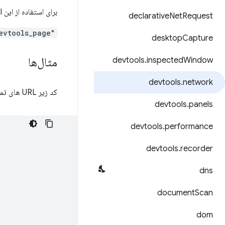
برای استفاده از این API، کلیدهای زیر باید
declarative
Net
Request
"devtools_page"
desktop
Capture
مثال‌ها
devtools
.
inspected
Window
devtools
.
network
کد زیر URL های تمام تصاویر بزرگتر از ۴۰ کیلوبایت را هنگام بارگذاری ثبت می‌کند:
devtools
.
panels
devtools
.
performance
devtools
.
recorder
dns
document
Scan
dom