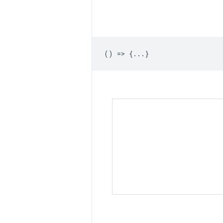
() => {...}