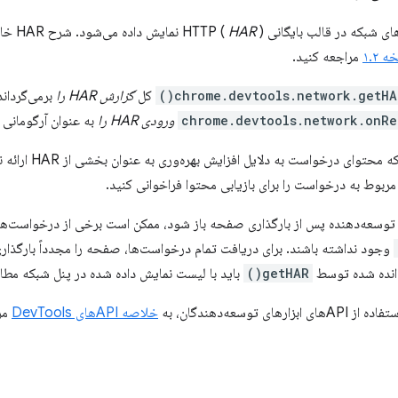
بکه در قالب بایگانی HTTP (
) نمایش داده می‌شود. شرح HAR خارج از محدوده این سند است، به
HAR
مراجعه کنید.
chrome.devtools.network.getHAR(
کل
گزارش HAR را
برمی‌گرداند
chrome.devtools.network.onRe
ورودی HAR را
به عنوان آرگومانی ب
 درخواست به دلایل افزایش بهره‌وری به عنوان بخشی از HAR ارائه نمی‌شود. می‌توانید متد
ربوط به درخواست را برای بازیابی محتوا فراخوانی کنید.
ی توسعه‌دهنده پس از بارگذاری صفحه باز شود، ممکن است برخی از درخواست‌ها د
وجود نداشته باشند. برای دریافت تمام درخواست‌ها، صفحه را مجدداً بارگذار
انده شده توسط
getHAR()
باید با لیست نمایش داده شده در پنل شبکه مطا
ای توسعه‌دهندگان، به
خلاصه APIهای DevTools
مر