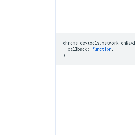
chrome
.
devtools
.
network
.
onNav
callback
:
function
,
)