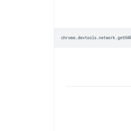
chrome
.
devtools
.
network
.
getHA