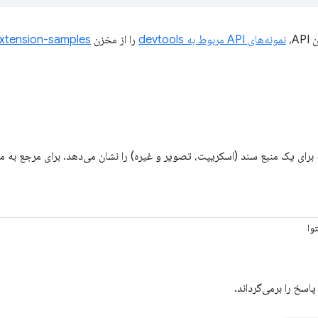
A،
نمونه‌های API مربوط به devtools
را از مخزن
xtension-samples
یک منبع سند (اسکریپت، تصویر و غیره) را نشان می‌دهد. برای مرجع به مشخصات HAR مرا
وا
اسخ را برمی‌گرداند.