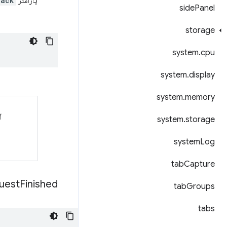
پارامتر
back
side
Panel
storage
system
.
cpu
system
.
display
system
.
memory
آ
system
.
storage
system
Log
tab
Capture
uest
Finished
tab
Groups
tabs