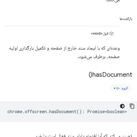
بازگشت‌ها
قول<void>
وعده‌ای که با ایجاد سند خارج از صفحه و تکمیل بارگذاری اولیه
صفحه، برطرف می‌شود.
)
has
Document(
کروم ۱۵۰+
chrome
.
offscreen
.
hasDocument
()
:
Promise<boolean>
تعیین می‌کند که آیا افزونه دارای سند فعال است یا خیر.