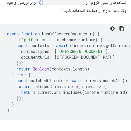
نسخه‌های قبلی کروم، از
clients.matchAll()
برای بررسی وجود
یک سند خارج از صفحه استفاده کنید:
async
function
hasOffscreenDocument
()
{
if
(
'getContexts'
in
chrome
.
runtime
)
{
const
contexts
=
await
chrome
.
runtime
.
getContext
contextTypes
:
[
'OFFSCREEN_DOCUMENT'
],
documentUrls
:
[
OFFSCREEN_DOCUMENT_PATH
]
});
return
Boolean
(
contexts
.
length
);
}
else
{
const
matchedClients
=
await
clients
.
matchAll
();
return
matchedClients
.
some
(
client
=
>
{
return
client
.
url
.
includes
(
chrome
.
runtime
.
id
);
});
}
}