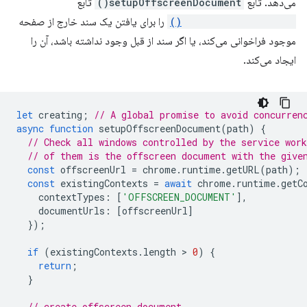
می‌دهد. تابع
setupOffscreenDocument()
تابع
runtime.getContexts()
را برای یافتن یک سند خارج از صفحه
موجود فراخوانی می‌کند، یا اگر سند از قبل وجود نداشته باشد، آن را
ایجاد می‌کند.
let
creating
;
// A global promise to avoid concurren
async
function
setupOffscreenDocument
(
path
)
{
// Check all windows controlled by the service work
// of them is the offscreen document with the give
const
offscreenUrl
=
chrome
.
runtime
.
getURL
(
path
);
const
existingContexts
=
await
chrome
.
runtime
.
getC
contextTypes
:
[
'OFFSCREEN_DOCUMENT'
],
documentUrls
:
[
offscreenUrl
]
});
if
(
existingContexts
.
length
 > 
0
)
{
return
;
}
// create offscreen document