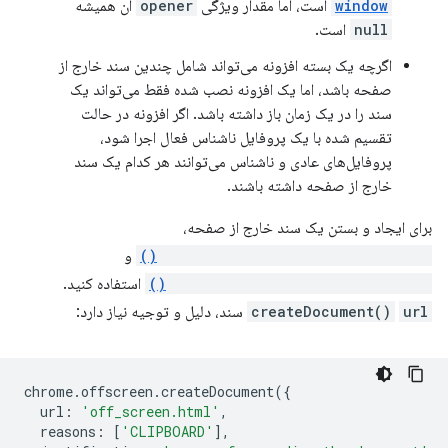
window
است، اما مقدار ویژگی
opener
آن همیشه
null
است.
اگرچه یک بسته افزونه می‌تواند شامل چندین سند خارج از
صفحه باشد، اما یک افزونه نصب شده فقط می‌تواند یک
سند را در یک زمان باز داشته باشد. اگر افزونه در حالت
تقسیم شده با یک پروفایل ناشناس فعال اجرا شود،
پروفایل‌های عادی و ناشناس می‌توانند هر کدام یک سند
خارج از صفحه داشته باشند.
برای ایجاد و بستن یک سند خارج از صفحه،
chrome.offscreen.createDocument()
و
chrome.offscreen.closeDocument()
استفاده کنید.
url
createDocument()
سند، دلیل و توجیه نیاز دارد:
chrome
.
offscreen
.
createDocument
({
url
:
'off_screen.html'
,
reasons
:
[
'CLIPBOARD'
],