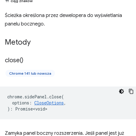
ciąg znaków
Ścieżka określona przez dewelopera do wyświetlania
panelu bocznego.
Metody
close(
)
Chrome 141 lub nowsza
chrome
.
sidePanel
.
close
(
options
:
CloseOptions
,
)
:
Promise<void>
Zamyka panel boczny rozszerzenia. Jeśli panel jest już