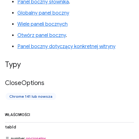
Panel boczny słownika
.
Globalny panel boczny
Wiele paneli bocznych
Otwórz panel boczny
.
Panel boczny dotyczący konkretnej witryny
Typy
Close
Options
Chrome 141 lub nowsza
WŁAŚCIWOŚCI
tabId
number
opcjonalny