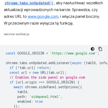
chrome.tabs.onUpdated()
, aby nasłuchiwać wszelkich
aktualizacji wprowadzonych na karcie. Sprawdza, czy
adres URL to
www.google.com
, i włącza panel boczny.
W przeciwnym razie wyłącza tę funkcję.
service-worker.js:
const
GOOGLE_ORIGIN
=
'https://www.google.com'
;
chrome
.
tabs
.
onUpdated
.
addListener
(
async
(
tabId
,
info
if
(
!
tab
.
url
)
return
;
const
url
=
new
URL
(
tab
.
url
);
// Enables the side panel on google.com
if
(
url
.
origin
===
GOOGLE_ORIGIN
)
{
await
chrome
.
sidePanel
.
setOptions
({
tabId
,
path
:
'sidepanel.html'
,
enabled
:
true
});