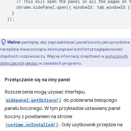
//
This
will
open
the
panel
in
all
the
pages
on
chrome.sidePanel.open({
windowId
:
tab
.
windowId
}
}
}
);
Ważne:
pamiętaj, aby zaprojektować panel boczny jako przydatne
narzędzie towarzyszące, które poprawi komfort przeglądania bez
zbędnych rozpraszaczy. Więcej informacji znajdziesz w
wytycznych
dotyczących jakości
w zasadach programu.
Przełączanie się na inny panel
Rozszerzenia mogą używać interfejsu
sidepanel.getOptions()
do pobierania bieżącego
panelu bocznego. W tym przykładzie ustawiamy panel
boczny z powitaniem na stronie
runtime.onInstalled()
. Gdy użytkownik przejdzie na