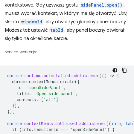
kontekstowe. Gdy używasz gestu
sidePanel.open()
,
musisz wybrać kontekst, w którym ma się otworzyć. Użyj
skrótu
windowId
, aby otworzyć globalny panel boczny.
Możesz też ustawić
tabId
, aby panel boczny otwierał
się tylko na określonej karcie.
service-worker.js:
chrome
.
runtime
.
onInstalled
.
addListener
(()
=
>
{
chrome.contextMenus.create({
id
:
'openSidePanel'
,
title
:
'Open side panel'
,
contexts
:
[
'all'
]
}
);
}
);
chrome
.
contextMenus
.
onClicked
.
addListener
((
info
,
tab
if
(info.menuItemId
===
'openSidePanel')
{