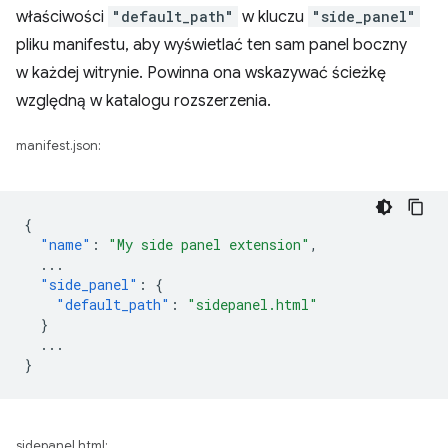
właściwości
"default_path"
w kluczu
"side_panel"
pliku manifestu, aby wyświetlać ten sam panel boczny
w każdej witrynie. Powinna ona wskazywać ścieżkę
względną w katalogu rozszerzenia.
manifest.json:
{
"name"
:
"My side panel extension"
,
...
"side_panel"
:
{
"default_path"
:
"sidepanel.html"
}
...
}
sidepanel.html: