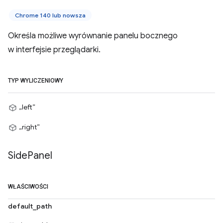
Chrome 140 lub nowsza
Określa możliwe wyrównanie panelu bocznego
w interfejsie przeglądarki.
TYP WYLICZENIOWY
„left”
„right”
Side
Panel
WŁAŚCIWOŚCI
default_path