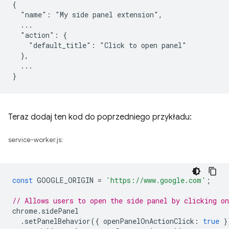
{

  "name": "My side panel extension",

  ...

  "action": {

    "default_title": "Click to open panel"

  },

  ...

Teraz dodaj ten kod do poprzedniego przykładu:
service-worker.js:
const
GOOGLE_ORIGIN
=
'https://www.google.com'
;
// Allows users to open the side panel by clicking on
chrome
.
sidePanel
.
setPanelBehavior
({
openPanelOnActionClick
:
true
}