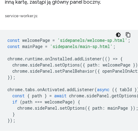
inną kartę, zastąpi ją główny panel boczny.
service-worker.js:
const
welcomePage
=
'sidepanels/welcome-sp.html'
;
const
mainPage
=
'sidepanels/main-sp.html'
;
chrome
.
runtime
.
onInstalled
.
addListener
(()
=
>
{
chrome
.
sidePanel
.
setOptions
({
path
:
welcomePage
}
chrome
.
sidePanel
.
setPanelBehavior
({
openPanelOnAct
});
chrome
.
tabs
.
onActivated
.
addListener
(
async
({
tabId
}
const
{
path
}
=
await
chrome
.
sidePanel
.
getOptions
if
(
path
===
welcomePage
)
{
chrome
.
sidePanel
.
setOptions
({
path
:
mainPage
})
}
});