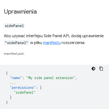
Uprawnienia
sidePanel
Aby używać interfejsu Side Panel API, dodaj uprawnienie
"sidePanel"
w pliku
manifestu
rozszerzenia:
manifest.json:
{
"name"
:
"My side panel extension"
,
...
"permissions"
:
[
"sidePanel"
]
}