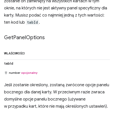
zostanie on zamknięty na wszystkich kartach w tym
oknie, na których nie jest aktywny panel specyficzny dla
karty. Musisz podać co najmniej jedną z tych wartości:
ten kod lub
tabId
.
Get
Panel
Options
WŁAŚCIWOŚCI
tabId
number
opcjonalny
Jeśli zostanie określony, zostaną zwrócone opcje panelu
bocznego dla danej karty. W przeciwnym razie zwraca
domyślne opcje panelu bocznego (używane
w przypadku kart, które nie mają określonych ustawień).