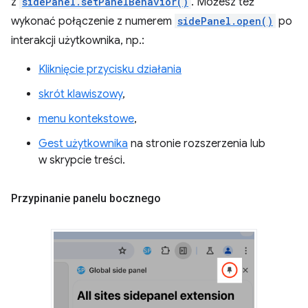
z
sidePanel.setPanelBehavior()
. Możesz też
wykonać połączenie z numerem
sidePanel.open()
po
interakcji użytkownika, np.:
Kliknięcie przycisku działania
skrót klawiszowy
,
menu kontekstowe
,
Gest użytkownika
na stronie rozszerzenia lub
w skrypcie treści.
Przypinanie panelu bocznego