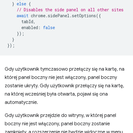
}
else
{
// Disables the side panel on all other sites
await
chrome
.
sidePanel
.
setOptions
({
tabId
,
enabled
:
false
});
}
});
Gdy użytkownik tymczasowo przełączy się na kartę, na
której panel boczny nie jest włączony, panel boczny
zostanie ukryty. Gdy użytkownik przełączy się na kartę,
na której wcześniej była otwarta, pojawi się ona
automatycznie.
Gdy użytkownik przejdzie do witryny, w której panel
boczny nie jest włączony, panel boczny zostanie
zamknięty, a rozszerzenie nie będzie widoczne w menu