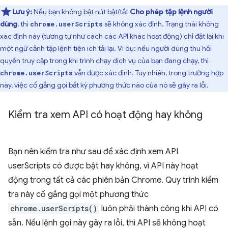
Lưu ý:
Nếu bạn không bật nút bật/tắt
Cho phép tập lệnh người
dùng
, thì
sẽ không xác định. Trạng thái không
chrome.userScripts
xác định này (tương tự như cách các API khác hoạt động) chỉ đặt lại khi
một ngữ cảnh tập lệnh tiện ích tải lại. Ví dụ: nếu người dùng thu hồi
quyền truy cập trong khi trình chạy dịch vụ của bạn đang chạy, thì
vẫn được xác định. Tuy nhiên, trong trường hợp
chrome.userScripts
này, việc cố gắng gọi bất kỳ phương thức nào của nó sẽ gây ra lỗi.
Kiểm tra xem API có hoạt động hay không
Bạn nên kiểm tra như sau để xác định xem API
userScripts có được bật hay không, vì API này hoạt
động trong tất cả các phiên bản Chrome. Quy trình kiểm
tra này cố gắng gọi một phương thức
chrome.userScripts()
luôn phải thành công khi API có
sẵn. Nếu lệnh gọi này gây ra lỗi, thì API sẽ không hoạt