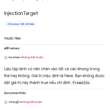
Injection
Target
Chrome 135 trở lên
THUỘC TÍNH
allFrames
boolean
không bắt buộc
Liệu tập lệnh có nên chèn vào tất cả các khung trong
thẻ hay không. Giá trị mặc định là false. Bạn không được
đặt giá trị này thành true nếu chỉ định
frameIds
.
documentIds
string[]
không bắt buộc