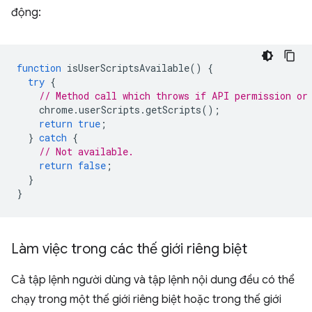
động:
function
isUserScriptsAvailable
()
{
try
{
// Method call which throws if API permission or
chrome
.
userScripts
.
getScripts
();
return
true
;
}
catch
{
// Not available.
return
false
;
}
}
Làm việc trong các thế giới riêng biệt
Cả tập lệnh người dùng và tập lệnh nội dung đều có thể
chạy trong một thế giới riêng biệt hoặc trong thế giới