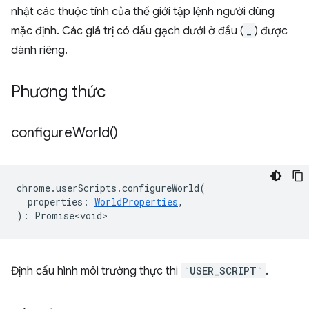
nhật các thuộc tính của thế giới tập lệnh người dùng
mặc định. Các giá trị có dấu gạch dưới ở đầu (
_
) được
dành riêng.
Phương thức
configure
World(
)
chrome
.
userScripts
.
configureWorld
(
properties
:
WorldProperties
,
)
:
Promise<void>
Định cấu hình môi trường thực thi
`USER_SCRIPT`
.