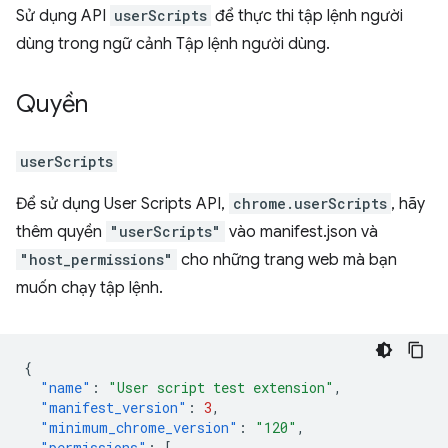
Sử dụng API
userScripts
để thực thi tập lệnh người
dùng trong ngữ cảnh Tập lệnh người dùng.
Quyền
userScripts
Để sử dụng User Scripts API,
chrome.userScripts
, hãy
thêm quyền
"userScripts"
vào manifest.json và
"host_permissions"
cho những trang web mà bạn
muốn chạy tập lệnh.
{
"name"
:
"User script test extension"
,
"manifest_version"
:
3
,
"minimum_chrome_version"
:
"120"
,
"permissions"
:
[