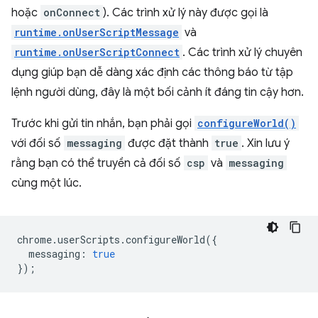
hoặc
onConnect
). Các trình xử lý này được gọi là
runtime.onUserScriptMessage
và
runtime.onUserScriptConnect
. Các trình xử lý chuyên
dụng giúp bạn dễ dàng xác định các thông báo từ tập
lệnh người dùng, đây là một bối cảnh ít đáng tin cậy hơn.
Trước khi gửi tin nhắn, bạn phải gọi
configureWorld()
với đối số
messaging
được đặt thành
true
. Xin lưu ý
rằng bạn có thể truyền cả đối số
csp
và
messaging
cùng một lúc.
chrome
.
userScripts
.
configureWorld
({
messaging
:
true
});