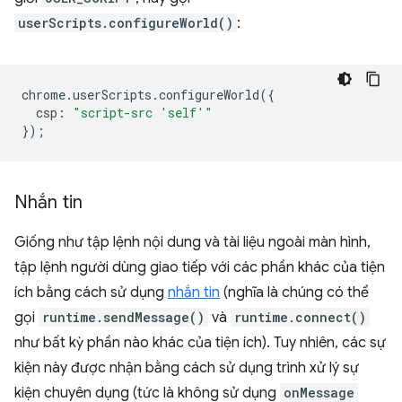
userScripts.configureWorld()
:
chrome
.
userScripts
.
configureWorld
({
csp
:
"script-src 'self'"
});
Nhắn tin
Giống như tập lệnh nội dung và tài liệu ngoài màn hình,
tập lệnh người dùng giao tiếp với các phần khác của tiện
ích bằng cách sử dụng
nhắn tin
(nghĩa là chúng có thể
gọi
runtime.sendMessage()
và
runtime.connect()
như bất kỳ phần nào khác của tiện ích). Tuy nhiên, các sự
kiện này được nhận bằng cách sử dụng trình xử lý sự
kiện chuyên dụng (tức là không sử dụng
onMessage