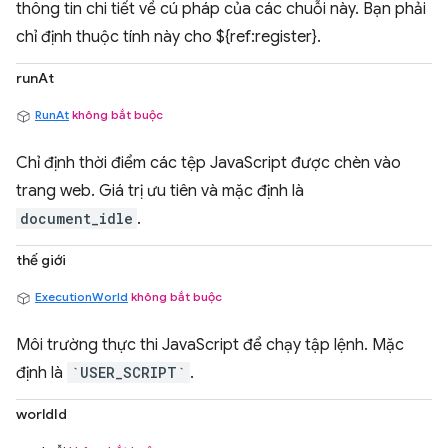
thông tin chi tiết về cú pháp của các chuỗi này. Bạn phải
chỉ định thuộc tính này cho ${ref:register}.
runAt
RunAt
không bắt buộc
Chỉ định thời điểm các tệp JavaScript được chèn vào
trang web. Giá trị ưu tiên và mặc định là
document_idle
.
thế giới
ExecutionWorld
không bắt buộc
Môi trường thực thi JavaScript để chạy tập lệnh. Mặc
định là
`USER_SCRIPT`
.
worldId