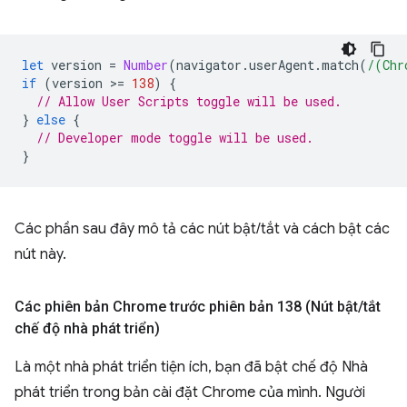
let
version
=
Number
(
navigator
.
userAgent
.
match
(
/(Chr
if
(
version
>
=
138
)
{
// Allow User Scripts toggle will be used.
}
else
{
// Developer mode toggle will be used.
}
Các phần sau đây mô tả các nút bật/tắt và cách bật các
nút này.
Các phiên bản Chrome trước phiên bản 138 (Nút bật
/
tắt
chế độ nhà phát triển)
Là một nhà phát triển tiện ích, bạn đã bật chế độ Nhà
phát triển trong bản cài đặt Chrome của mình. Người