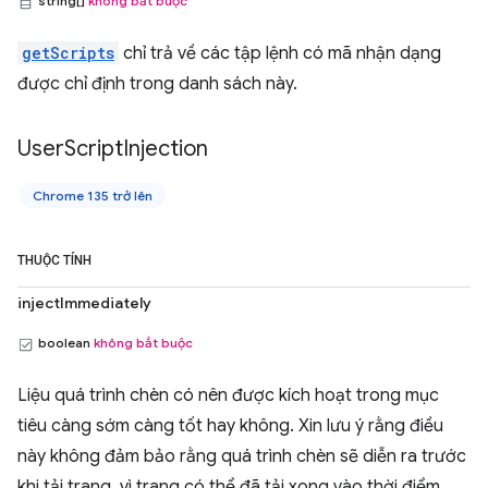
string[]
không bắt buộc
getScripts
chỉ trả về các tập lệnh có mã nhận dạng
được chỉ định trong danh sách này.
User
Script
Injection
Chrome 135 trở lên
THUỘC TÍNH
injectImmediately
boolean
không bắt buộc
Liệu quá trình chèn có nên được kích hoạt trong mục
tiêu càng sớm càng tốt hay không. Xin lưu ý rằng điều
này không đảm bảo rằng quá trình chèn sẽ diễn ra trước
khi tải trang, vì trang có thể đã tải xong vào thời điểm