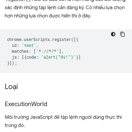
xác định những tập lệnh cần đăng ký. Có nhiều lựa chọn
hơn những lựa chọn được hiển thị ở đây.
chrome
.
userScripts
.
register
([{
id
:
'test'
,
matches
:
[
'*://*/*'
],
js
:
[{
code
:
'alert("Hi!")'
}]
}]);
Loại
Execution
World
Môi trường JavaScript để tập lệnh người dùng thực thi
trong đó.