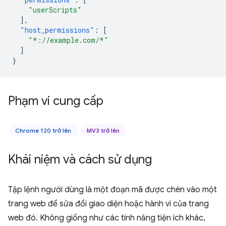
"userScripts"
],
"host_permissions"
:
[
"*://example.com/*"
]
}
Phạm vi cung cấp
Chrome 120 trở lên
MV3 trở lên
Khái niệm và cách sử dụng
Tập lệnh người dùng là một đoạn mã được chèn vào một
trang web để sửa đổi giao diện hoặc hành vi của trang
web đó. Không giống như các tính năng tiện ích khác,