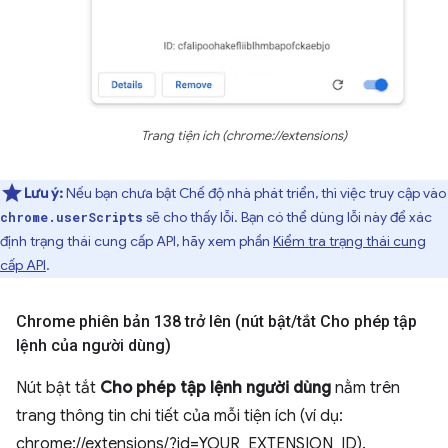
Trang tiện ích (chrome://extensions)
Lưu ý:
Nếu bạn chưa bật Chế độ nhà phát triển, thì việc truy cập vào
sẽ cho thấy lỗi. Bạn có thể dùng lỗi này để xác
chrome.userScripts
định trạng thái cung cấp API, hãy xem phần
Kiểm tra trạng thái cung
cấp API
.
Chrome phiên bản 138 trở lên (nút bật
/
tắt Cho phép tập
lệnh của người dùng)
Nút bật tắt
Cho phép tập lệnh người dùng
nằm trên
trang thông tin chi tiết của mỗi tiện ích (ví dụ:
chrome://extensions/?id=YOUR_EXTENSION_ID).