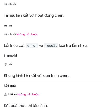
chuỗi
Tài liệu liên kết với hoạt động chèn.
error
chuỗi
không bắt buộc
Lỗi (nếu có).
error
và
result
loại trừ lẫn nhau.
frameId
số
Khung hình liên kết với quá trình chèn.
kết quả
bất kỳ
không bắt buộc
Kết quả thực thi tập lệnh.