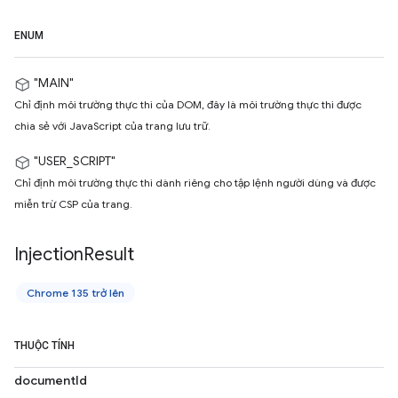
ENUM
"MAIN"
Chỉ định môi trường thực thi của DOM, đây là môi trường thực thi được
chia sẻ với JavaScript của trang lưu trữ.
"USER_SCRIPT"
Chỉ định môi trường thực thi dành riêng cho tập lệnh người dùng và được
miễn trừ CSP của trang.
Injection
Result
Chrome 135 trở lên
THUỘC TÍNH
documentId