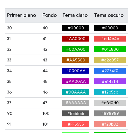
Primer plano
Fondo
Tema claro
Tema oscuro
30
40
#00000
#00000
31
41
#AA0000
#ed4e4c
32
42
#00AA00
#01c800
33
43
#AA5500
#d2c057
34
44
#0000AA
#2774f0
35
45
#AA00AA
#a142f4
36
46
#00AAAA
#12b5cb
37
47
#AAAAAA
#cfd0d0
90
100
#555555
#898989
91
101
#FF5555
#f28b82