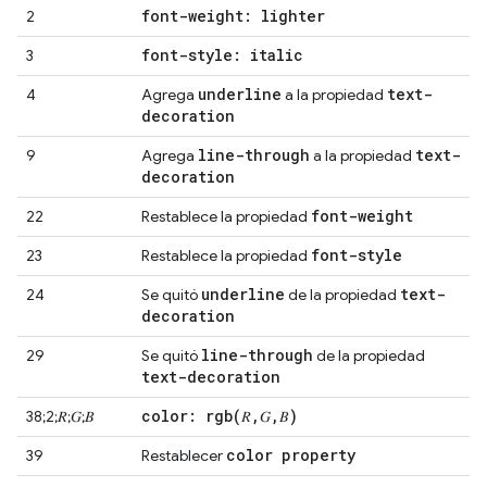
font-weight: lighter
2
font-style: italic
3
underline
text-
4
Agrega
a la propiedad
decoration
line-through
text-
9
Agrega
a la propiedad
decoration
font-weight
22
Restablece la propiedad
font-style
23
Restablece la propiedad
underline
text-
24
Se quitó
de la propiedad
decoration
line-through
29
Se quitó
de la propiedad
text-decoration
color:
rgb(
𝑅
,
𝐺
,
𝐵)
38;2;𝑅;𝐺;𝐵
color property
39
Restablecer