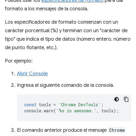
Puedes usar los
especificadores de formato
para dar
formato a los mensajes de la consola.
Los especificadores de formato comienzan con un
carácter porcentual (%) y terminan con un "carácter de
tipo" que indica el tipo de datos (número entero, número
de punto flotante, etc.).
Por ejemplo:
Abrir Console
Ingresa el siguiente comando de la consola.
const
tools
=
'Chrome DevTools'
;
console
.
warn
(
'%s is awesome.'
,
tools
);
El comando anterior produce el mensaje
Chrome