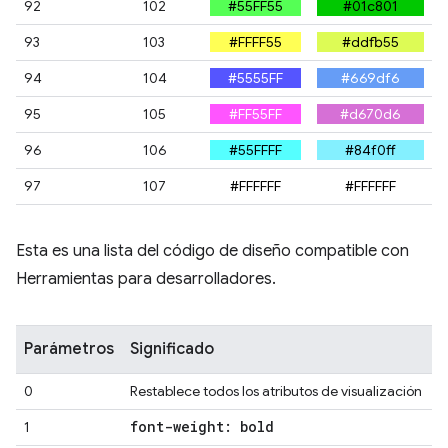
92
102
#55FF55
#01c801
93
103
#FFFF55
#ddfb55
94
104
#5555FF
#669df6
95
105
#FF55FF
#d670d6
96
106
#55FFFF
#84f0ff
97
107
#FFFFFF
#FFFFFF
Esta es una lista del código de diseño compatible con
Herramientas para desarrolladores.
Parámetros
Significado
0
Restablece todos los atributos de visualización
font-weight: bold
1