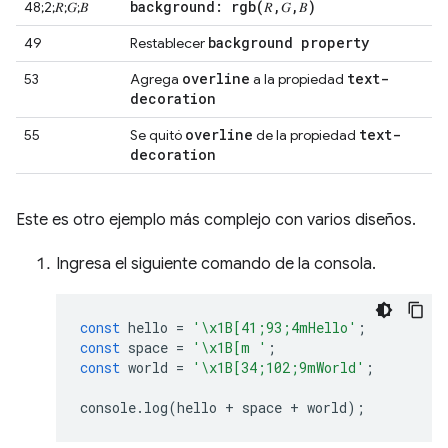
background:
rgb(
𝑅
,
𝐺
,
𝐵)
48;2;𝑅;𝐺;𝐵
background property
49
Restablecer
overline
text-
53
Agrega
a la propiedad
decoration
overline
text-
55
Se quitó
de la propiedad
decoration
Este es otro ejemplo más complejo con varios diseños.
Ingresa el siguiente comando de la consola.
const
hello
=
'\x1B[41;93;4mHello'
;
const
space
=
'\x1B[m '
;
const
world
=
'\x1B[34;102;9mWorld'
;
console
.
log
(
hello
+
space
+
world
);