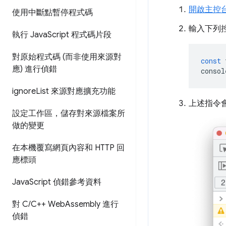
開啟主控
使用中斷點暫停程式碼
輸入下列
執行 Java
Script 程式碼片段
對原始程式碼 (而非使用來源對
const
應) 進行偵錯
consol
ignore
List 來源對應擴充功能
上述指令
設定工作區，儲存對來源檔案所
做的變更
在本機覆寫網頁內容和 HTTP 回
應標頭
Java
Script 偵錯參考資料
對 C
/
C++ Web
Assembly 進行
偵錯