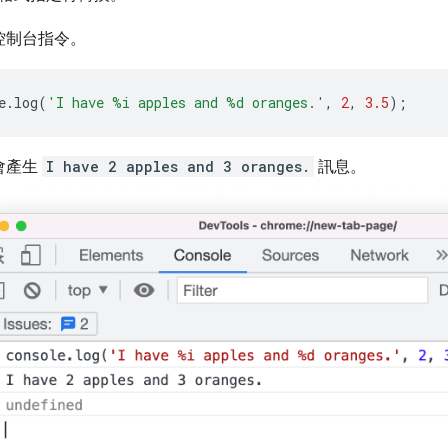
控制台指令。
e
.
log
(
'I have %i apples and %d oranges.'
,
2
,
3.5
);
會產生
I have 2 apples and 3 oranges.
訊息。