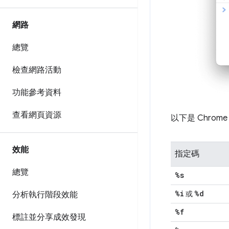
網路
總覽
檢查網路活動
功能參考資料
查看網頁資源
以下是 Chro
效能
指定碼
總覽
%s
%i
%d
或
分析執行階段效能
%f
標註並分享成效發現