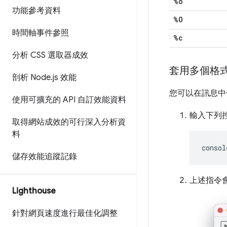
%o
功能參考資料
%O
時間軸事件參照
%c
分析 CSS 選取器成效
套用多個格
剖析 Node
.
js 效能
您可以在訊息中
使用可擴充的 API 自訂效能資料
輸入下列
取得網站成效的可行深入分析資
料
consol
儲存效能追蹤記錄
上述指令
Lighthouse
針對網頁速度進行最佳化調整