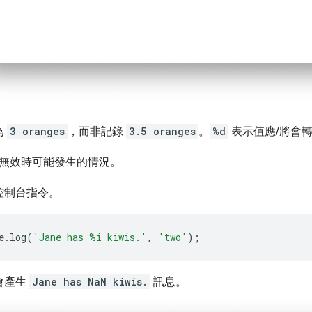
為
3 oranges
，而非記錄
3.5 oranges
。
%d
表示值應/將會
無效時可能發生的情況。
控制台指令。
e
.
log
(
'Jane has %i kiwis.'
,
'two'
);
會產生
Jane has NaN kiwis.
訊息。