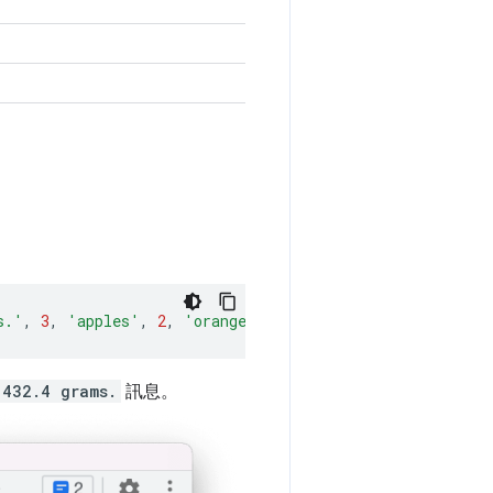
s.'
,
3
,
'apples'
,
2
,
'oranges'
,
432.4
);
 432.4 grams.
訊息。