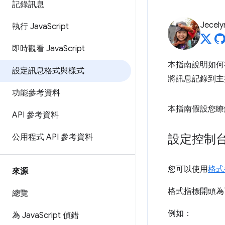
記錄訊息
Jecely
執行 Java
Script
即時觀看 Java
Script
本指南說明如
設定訊息格式與樣式
將訊息記錄到主
功能參考資料
本指南假設您瞭解
API 參考資料
設定控制
公用程式 API 參考資料
您可以使用
格式
來源
格式指標開頭為
總覽
例如：
為 Java
Script 偵錯