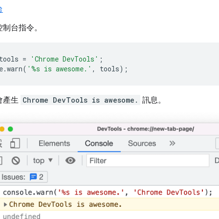
台
控制台指令。
tools
=
'Chrome DevTools'
;
e
.
warn
(
'%s is awesome.'
,
tools
);
會產生
Chrome DevTools is awesome.
訊息。