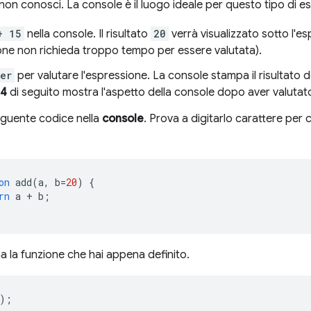
non conosci. La console è il luogo ideale per questo tipo di es
+ 15
nella console. Il risultato
20
verrà visualizzato sotto l'e
one non richieda troppo tempo per essere valutata).
ter
per valutare l'espressione. La console stampa il risultato d
 4
di seguito mostra l'aspetto della console dopo aver valuta
seguente codice nella
console
. Prova a digitarlo carattere per 
on
add
(
a
,
b
=
20
)
{
rn
a
+
b
;
 la funzione che hai appena definito.
);