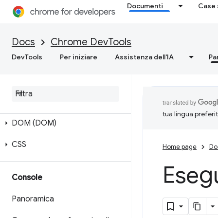
Documenti
Case 
Docs
Chrome DevTools
DevTools
Per iniziare
Assistenza dell'IA
Pa
Elementi
Panoramica
tua lingua preferi
DOM (DOM)
CSS
Home page
Do
Esegu
Console
Panoramica