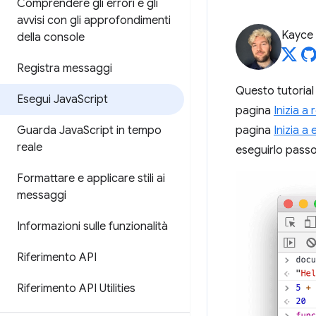
Comprendere gli errori e gli
avvisi con gli approfondimenti
Kayce
della console
Registra messaggi
Questo tutorial
Esegui Java
Script
pagina
Inizia a
Guarda Java
Script in tempo
pagina
Inizia a
reale
eseguirlo passo
Formattare e applicare stili ai
messaggi
Informazioni sulle funzionalità
Riferimento API
Riferimento API Utilities