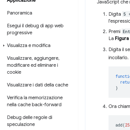
Applicazione
JavaScript che 
Panoramica
Digita
5 
l'espressi
Esegui il debug di app web
Premi
En
progressive
La
Figura
Visualizza e modifica
Digita il 
incollarlo.
Visualizzare
,
aggiungere
,
modificare ed eliminare i
cookie
functi
retu
Visualizzare i dati della cache
}
Verifica la memorizzazione
nella cache back-forward
Ora chiama
Debug delle regole di
speculazione
add
(
25