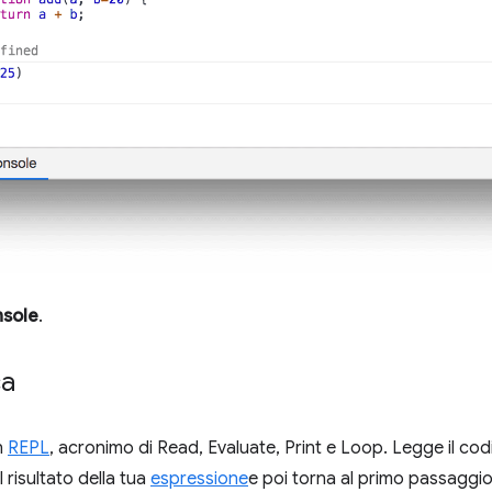
nsole
.
ca
n
REPL
, acronimo di Read, Evaluate, Print e Loop. Legge il codi
l risultato della tua
espressione
e poi torna al primo passaggio