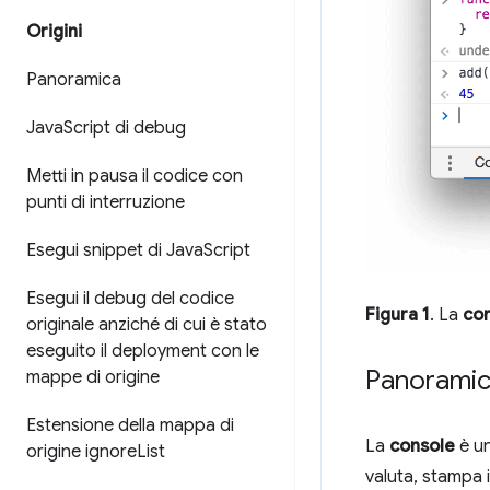
Origini
Panoramica
Java
Script di debug
Metti in pausa il codice con
punti di interruzione
Esegui snippet di Java
Script
Esegui il debug del codice
Figura 1
. La
co
originale anziché di cui è stato
eseguito il deployment con le
Panorami
mappe di origine
Estensione della mappa di
La
console
è u
origine ignore
List
valuta, stampa i