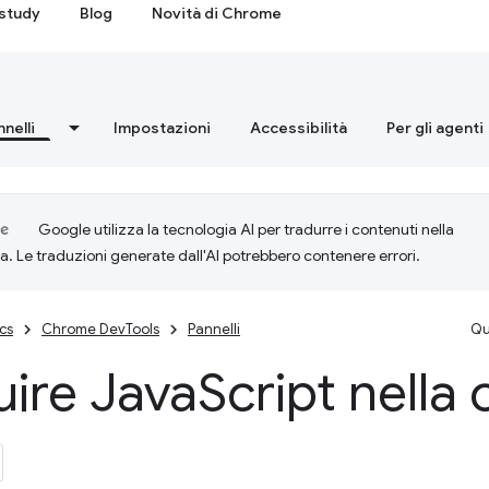
study
Blog
Novità di Chrome
nnelli
Impostazioni
Accessibilità
Per gli agenti
Google utilizza la tecnologia AI per tradurre i contenuti nella
ta. Le traduzioni generate dall'AI potrebbero contenere errori.
cs
Chrome DevTools
Pannelli
Qu
ire Java
Script nella