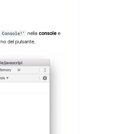
 Console!'
nella
console
e
rno del pulsante.