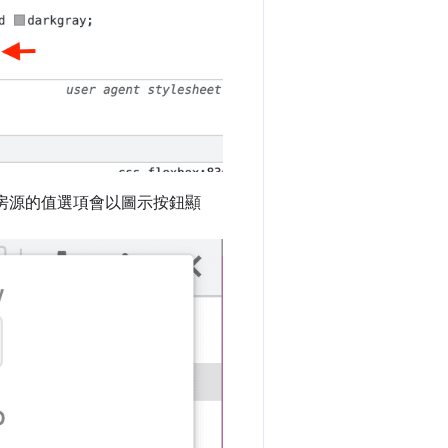
房源的值選項會以圖示按鈕顯