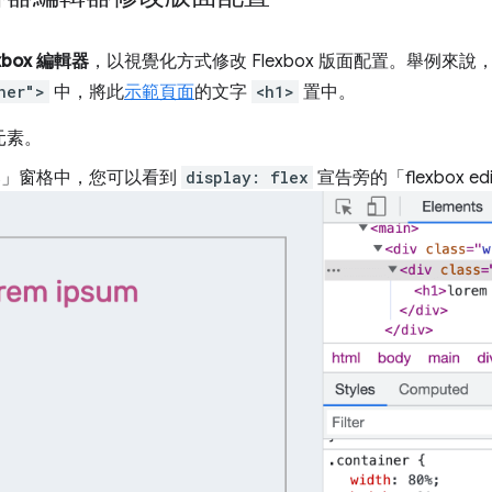
exbox 編輯器
，以視覺化方式修改 Flexbox 版面配置。舉例來
ner">
中，將此
示範頁面
的文字
<h1>
置中。
元素。
s」
窗格中，您可以看到
display: flex
宣告旁的「flexbox edi