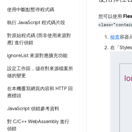
使用中斷點暫停程式碼
您可以使用
Fl
執行 Java
Script 程式碼片段
class="contai
對原始程式碼 (而非使用來源對
檢查
容器
應) 進行偵錯
在「Style
ignore
List 來源對應擴充功能
設定工作區，儲存對來源檔案所
做的變更
在本機覆寫網頁內容和 HTTP 回
應標頭
Java
Script 偵錯參考資料
對 C
/
C++ Web
Assembly 進行
偵錯