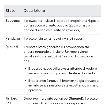
Stato
Descrizione
Success
Il browser ha inviato il report e l'endpoint ha risposto
200
con un codice di esito positivo (
o un altro
2xx
codice di risposta di esito positivo
).
Pending
Il browser sta tentando di inviare il report.
Queued
Il report è stato generato e il browser non sta
ancora tentando di inviarlo. Un report viene
Queued
visualizzato come
in uno di questi due
casi:
Il report è nuovo e il browser attende di vedere
se ne arrivano altri prima di tentare di inviarlo.
Il report non è nuovo. Il browser ha già provato a
inviarlo senza riuscirci e sta aspettando prima di
riprovare.
Marked
Queued
Dopo aver riprovato per un po' (
), il browser
For
ha smesso di tentare di inviare il report e lo