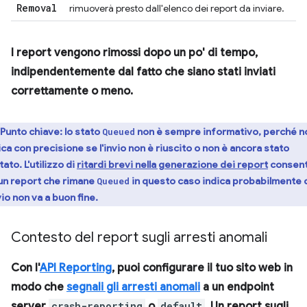
Removal
rimuoverà presto dall'elenco dei report da inviare.
I report vengono rimossi dopo un po' di tempo,
indipendentemente dal fatto che siano stati inviati
correttamente o meno.
Punto chiave:
lo stato
non è sempre informativo, perché n
Queued
ica con precisione se l'invio non è riuscito o non è ancora stato
tato. L'utilizzo di
ritardi brevi nella generazione dei report
consen
 un report che rimane
in questo caso indica probabilmente 
Queued
nvio non va a buon fine.
Contesto del report sugli arresti anomali
Con l'
API Reporting
, puoi configurare il tuo sito web in
modo che
segnali gli arresti anomali
a un endpoint
server
crash-reporting
o
default
. Un report sugli