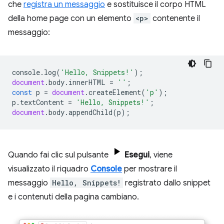
che
registra un messaggio
e sostituisce il corpo HTML
della home page con un elemento
<p>
contenente il
messaggio:
console
.
log
(
'Hello, Snippets!'
);
document
.
body
.
innerHTML
=
''
;
const
p
=
document
.
createElement
(
'p'
);
p
.
textContent
=
'Hello, Snippets!'
;
document
.
body
.
appendChild
(
p
);
Quando fai clic sul pulsante
Esegui
, viene
visualizzato il riquadro
Console
per mostrare il
messaggio
Hello, Snippets!
registrato dallo snippet
e i contenuti della pagina cambiano.