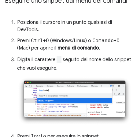
Eseguire uno snippet dal menu dei comandi
Posiziona il cursore in un punto qualsiasi di
DevTools.
Premi
Ctrl
+
O
(Windows/Linux) o
Comando
+
O
(Mac) per aprire il
menu di comando
.
Digita il carattere
!
seguito dal nome dello snippet
che vuoi eseguire.
Premi
Invio
per eseguire lo snippet.