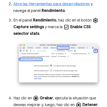
Abre las Herramientas para desarrolladores
y
navega al panel
Rendimiento
.
settings
En el panel
Rendimiento
, haz clic en el botón
check_box
Capture settings
y marca la
Enable CSS
selector stats
.
radio_button_checked
Haz clic en
Grabar
, ejecuta la situación que
stop_circle
deseas mejorar y, luego, haz clic en
Detener
.