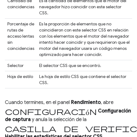
Cantidad de
Es la cantidad de elementos que el motor del
coincidencias
navegador hizo coincidir con este selector
CSS.
Porcentaje de
Es la proporción de elementos que no
rutas de
coincidieron con este selector CSS en relación
acceso lentas
con los elementos que el motor del navegador
sin
intentó hacer coincidir y que requirieron que el
coincidencias
motor del navegador usara un código menos
optimizado para hacer coincidir.
Selector
El selector CSS que se encontró.
Hoja de estilo
La hoja de estilo CSS que contiene el selector
CSS.
Cuando termines, en el panel
Rendimiento
, abre
Configuración
Configuración
de captura
y anula la selección de la
casilla de verific
Habilitar las estadísticas del selector CSS
.