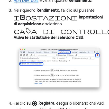
Apri DevTools
e vai al riquadro
Rendimento
.
Nel riquadro
Rendimento
, fai clic sul pulsante
impostazioni
Impostazioni
di acquisizione
e seleziona
casella di controll
Attiva le statistiche del selettore CSS
.
radio_button_checked
Fai clic su
Registra
, esegui lo scenario che vuoi