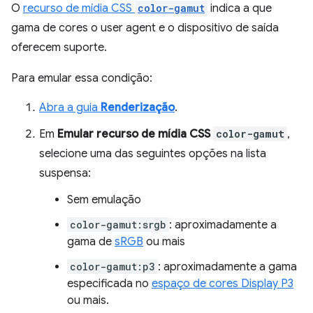
O
recurso de mídia CSS
color-gamut
indica a que
gama de cores o user agent e o dispositivo de saída
oferecem suporte.
Para emular essa condição:
Abra a guia
Renderização
.
Em
Emular recurso de mídia CSS
color-gamut
,
selecione uma das seguintes opções na lista
suspensa:
Sem emulação
color-gamut:srgb
: aproximadamente a
gama de
sRGB
ou mais
color-gamut:p3
: aproximadamente a gama
especificada no
espaço de cores Display P3
ou mais.