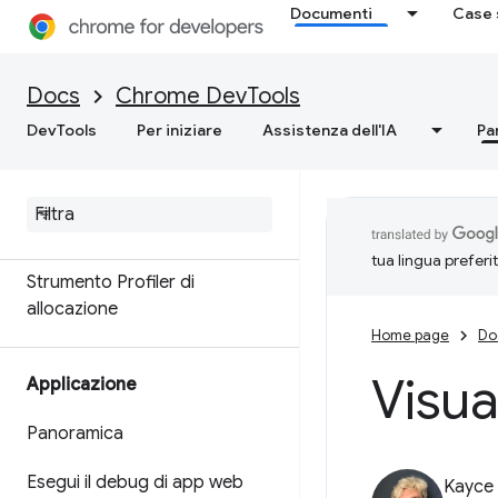
Documenti
Case 
Memoria
Panoramica
Docs
Chrome DevTools
DevTools
Per iniziare
Assistenza dell'IA
Pa
Terminologia della memoria
Risolvere i problemi di memoria
Registra snapshot dell'heap
tua lingua preferi
Strumento Profiler di
allocazione
Home page
Do
Visua
Applicazione
Panoramica
Esegui il debug di app web
Kayce