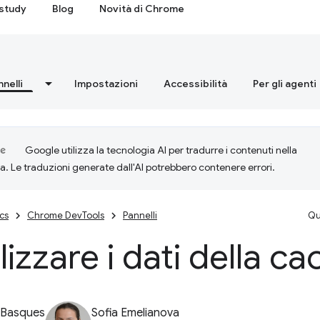
study
Blog
Novità di Chrome
nnelli
Impostazioni
Accessibilità
Per gli agenti
Google utilizza la tecnologia AI per tradurre i contenuti nella
ta. Le traduzioni generate dall'AI potrebbero contenere errori.
cs
Chrome DevTools
Pannelli
Qu
lizzare i dati della c
 Basques
Sofia Emelianova