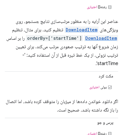
رشته[]
اختیاری
عناصر این آرایه را به منظور مرتب‌سازی نتایج جستجو، روی
ویژگی‌های
DownloadItem
تنظیم کنید. برای مثال، تنظیم
DownloadItem
orderBy=['startTime']
را بر اساس
زمان شروع آنها به ترتیب صعودی مرتب می‌کند. برای تعیین
ترتیب نزولی، از یک خط تیره قبل از آن استفاده کنید: '-
startTime'.
مکث کرد
بولی
اختیاری
اگر دانلود خواندن داده‌ها از میزبان را متوقف کرده باشد، اما اتصال
را باز نگه داشته باشد، صحیح است.
پرس و جو
رشته[]
اختیاری