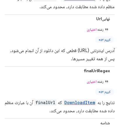
منظم داده شده مطابقت دارد، محدود می‌کند.
نهاییUrl
رشته
اختیاری
کروم ۵۴+
آدرس اینترنتی (URL) قطعی که این دانلود از آن انجام می‌شود،
پس از همه تغییر مسیرها.
finalUrlRegex
رشته
اختیاری
کروم ۵۴+
نتایج را به
DownloadItem
که
finalUrl
آن با عبارت منظم
داده شده مطابقت دارد، محدود می‌کند.
شناسه