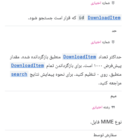
شماره
اختیاری
DownloadItem
id
که قرار است جستجو شود.
حد
شماره
اختیاری
حداکثر تعداد
DownloadItem
منطبق بازگردانده شده. مقدار
پیش‌فرض ۱۰۰۰ است. برای بازگرداندن تمام
DownloadItem
منطبق، روی ۰ تنظیم کنید. برای نحوه پیمایش نتایج
search
مراجعه کنید.
میم
رشته
اختیاری
نوع MIME فایل.
سفارش توسط