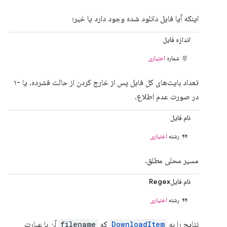
اینکه آیا فایل دانلود شده وجود دارد یا خیر؛
اندازه فایل
شماره
اختیاری
تعداد بایت‌های کل فایل پس از خارج کردن از حالت فشرده، یا -۱
در صورت عدم اطلاع.
نام فایل
رشته
اختیاری
مسیر محلی مطلق.
نام فایلRegex
رشته
اختیاری
نتایج را به
DownloadItem
که
filename
آن با عبارت