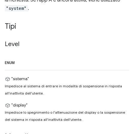
la richiesta. Se l'app A è ancora attiva, viene utilizzato
"system"
.
Tipi
Level
ENUM
"sistema"
Impedisce al sistema di entrare in modalità di sospensione in risposta
all'inattività dell'utente.
"display"
Impedisce lo spegnimento o l'attenuazione del display o la sospensione
del sistema in risposta all'inattività dell'utente.