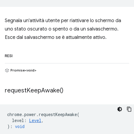
Segnala un'attività utente per riattivare lo schermo da
uno stato oscurato o spento o da un salvaschermo.
Esce dal salvaschermo se è attualmente attivo.
RESI
Promise<void>
request
Keep
Awake(
)
chrome
.
power
.
requestKeepAwake
(
level
:
Level
,
)
:
void