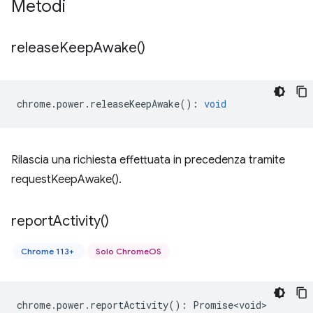
Metodi
release
Keep
Awake(
)
chrome
.
power
.
releaseKeepAwake
()
:
void
Rilascia una richiesta effettuata in precedenza tramite
requestKeepAwake().
report
Activity(
)
Chrome 113+
Solo ChromeOS
chrome
.
power
.
reportActivity
()
:
Promise<void>