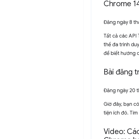
Chrome 148
Đăng ngày
8 t
Tất cả các API
thế đa trình du
để biết hướng d
Bài đăng t
Đăng ngày
20 
Giờ đây, bạn có
tiện ích đó. Tì
Video: Các