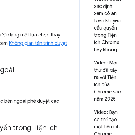
xác định
xem có an
toàn khi yêu
cầu quyền
ưới dạng một lựa chọn thay
trong Tiện
ích Chrome
 xem
Không gian tên trình duyệt
hay không
Video: Mọi
ngoài
thứ đã xảy
ra với Tiện
ích của
Chrome vào
năm 2025
hức bên ngoài phê duyệt các
Video: Bạn
có thể tạo
yền trong Tiện ích
một tiện ích
Chrome