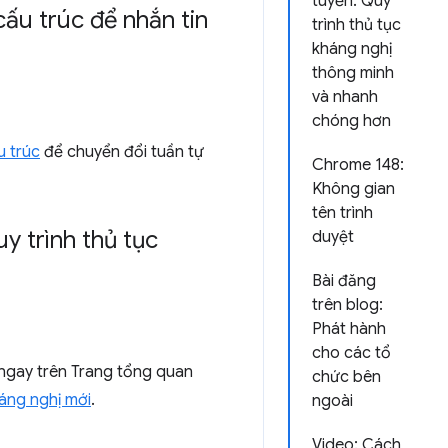
tuyến: Quy
ấu trúc để nhắn tin
trình thủ tục
kháng nghị
thông minh
và nhanh
chóng hơn
u trúc
để chuyển đổi tuần tự
Chrome 148:
Không gian
tên trình
y trình thủ tục
duyệt
Bài đăng
trên blog:
Phát hành
cho các tổ
 ngay trên Trang tổng quan
chức bên
háng nghị mới
.
ngoài
Video: Cách