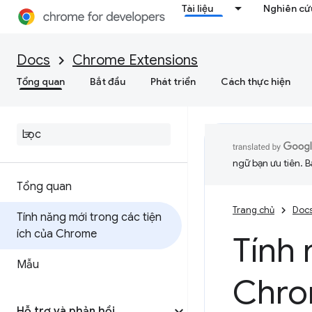
Tài liệu
Nghiên cứu
Docs
Chrome Extensions
Tổng quan
Bắt đầu
Phát triển
Cách thực hiện
ngữ bạn ưu tiên. B
Tổng quan
Trang chủ
Doc
Tính năng mới trong các tiện
ích của Chrome
Tính 
Mẫu
Chr
Hỗ trợ và phản hồi