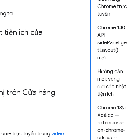
Chrome trực
ng tôi.
tuyến
Chrome 140:
 tiện ích của
API
sidePanel.ge
tLayout()
mới
Hướng dẫn
mới: vòng
đời cập nhật
thị trên Cửa hàng
tiện ích
Chrome 139:
Xoá cờ --
extensions-
on-chrome-
hrome trực tuyến trong
video
urls và --