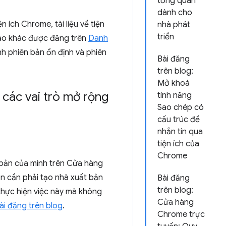
tổng quan
dành cho
 ích Chrome, tài liệu về tiện
nhà phát
triển
 báo khác được đăng trên
Danh
nh phiên bản ổn định và phiên
Bài đăng
trên blog:
Mở khoá
 các vai trò mở rộng
tính năng
Sao chép có
cấu trúc để
nhắn tin qua
tiện ích của
Chrome
t bản của mình trên Cửa hàng
òn cần phải tạo nhà xuất bản
Bài đăng
trên blog:
thực hiện việc này mà không
Cửa hàng
ài đăng trên blog
.
Chrome trực