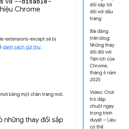
s
và
--disable-
đổi sắp tới
 hiệu Chrome
đối với dấu
trang
Bài đăng
trên blog:
le-extensions-except sẽ bị
Những thay
về
danh sách gửi thư
.
đổi đối với
Tiện ích của
Chrome,
tháng 6 năm
2025
Video: Chơi
 mới bằng một chân trang mới.
trò đập
chuột ngay
trong trình
có những thay đổi sắp
duyệt – Liệu
có thể