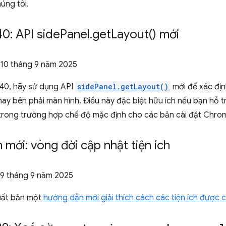
úng tôi.
0: API side
Panel
.
get
Layout(
) mới
 10 tháng 9 năm 2025
40, hãy sử dụng API
sidePanel.getLayout()
mới để xác địn
hay bên phải màn hình. Điều này đặc biệt hữu ích nếu bạn hỗ t
 trong trường hợp chế độ mặc định cho các bản cài đặt Chrom
mới: vòng đời cập nhật tiện ích
 9 tháng 9 năm 2025
uất bản một
hướng dẫn mới giải thích cách các tiện ích được