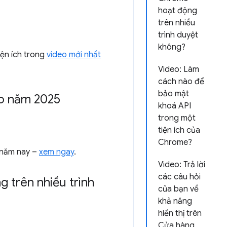
hoạt động
trên nhiều
trình duyệt
không?
iện ích trong
video mới nhất
Video: Làm
cách nào để
bảo mật
ào năm 2025
khoá API
trong một
tiện ích của
Chrome?
g năm nay –
xem ngay
.
Video: Trả lời
các câu hỏi
 trên nhiều trình
của bạn về
khả năng
hiển thị trên
Cửa hàng