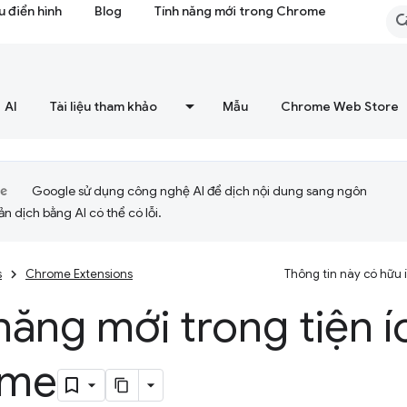
 điển hình
Blog
Tính năng mới trong Chrome
AI
Tài liệu tham khảo
Mẫu
Chrome Web Store
Google sử dụng công nghệ AI để dịch nội dung sang ngôn
ản dịch bằng AI có thể có lỗi.
s
Chrome Extensions
Thông tin này có hữu
năng mới trong tiện í
ome