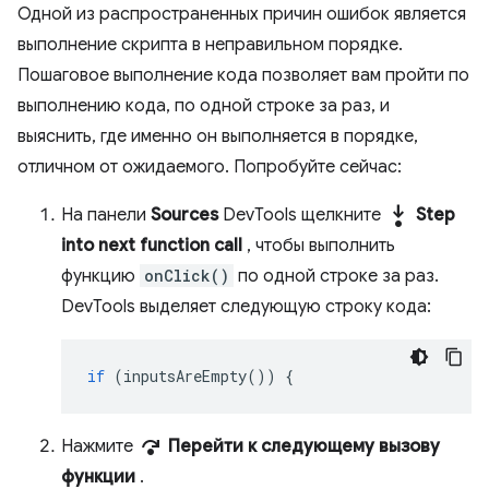
Одной из распространенных причин ошибок является
выполнение скрипта в неправильном порядке.
Пошаговое выполнение кода позволяет вам пройти по
выполнению кода, по одной строке за раз, и
выяснить, где именно он выполняется в порядке,
отличном от ожидаемого. Попробуйте сейчас:
step_into
На панели
Sources
DevTools щелкните
Step
into next function call
, чтобы выполнить
функцию
onClick()
по одной строке за раз.
DevTools выделяет следующую строку кода:
if
(
inputsAreEmpty
())
{
step_over
Нажмите
Перейти к следующему вызову
функции
.