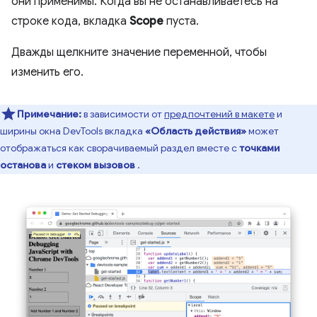
они применимы. Когда вы не останавливаетесь на
строке кода, вкладка
Scope
пуста.
Дважды щелкните значение переменной, чтобы
изменить его.
Примечание:
в зависимости от
предпочтений в макете
и
ширины окна DevTools вкладка
«Область действия»
может
отображаться как сворачиваемый раздел вместе с
точками
останова
и
стеком вызовов
.