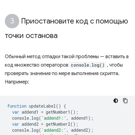
Приостановите код с помощью
точки останова
Обычный метод отладки такой проблемы — вставить в
код множество операторов
console.log()
, чтобы
проверять значения по мере выполнения скрипта.
Например:
function
updateLabel
()
{
var
addend1
=
getNumber1
();
console
.
log
(
'addend1:'
,
addend1
);
var
addend2
=
getNumber2
();
console
.
log
(
'addend2:'
,
addend2
);