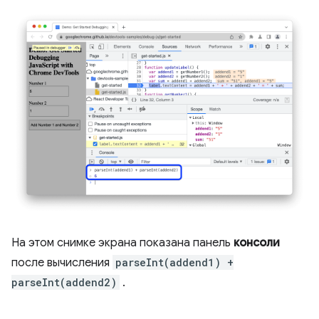
На этом снимке экрана показана панель
консоли
после вычисления
parseInt(addend1) +
parseInt(addend2)
.