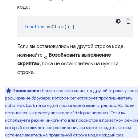
кода:
function
onClick
()
{
Если вы остановились на другой строке кода,
«
нажимайте
Возобновить выполнение
скрипта»,
пока не остановитесь на нужной
строке.
Примечание
: Если вы остановились на другой строке, у вас е
расширение браузера, которое регистрирует прослушиватель
событий
на каждой посещаемой вами странице. Вы были
click
остановлены в прослушивателе
расширения. Если вы
click
используете режим инкогнито для
просмотра в приватном режи
который отключает все расширения, вы можете видеть, что вы
останавливаетесь на правильной строке кода каждый раз.