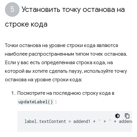
Установить точку останова на
строке кода
Точки останова на уровне строки кода являются
наиболее распространенным типом точек останова.
Если у вас есть определенная строка кода, на
которой вы хотите сделать паузу, используйте точку
останова на уровне строки кода:
Посмотрите на последнюю строку кода в
updateLabel()
:
label
.
textContent
=
addend1
+
' + '
+
addend2