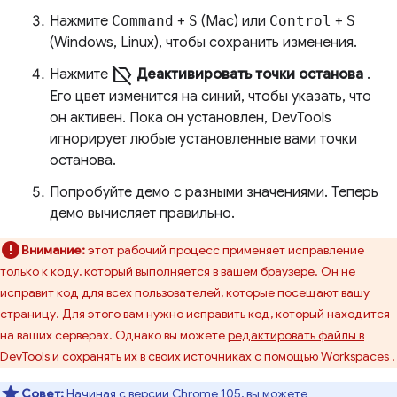
Нажмите
Command
+
S
(Mac) или
Control
+
S
(Windows, Linux), чтобы сохранить изменения.
label_off
Нажмите
Деактивировать точки останова
.
Его цвет изменится на синий, чтобы указать, что
он активен. Пока он установлен, DevTools
игнорирует любые установленные вами точки
останова.
Попробуйте демо с разными значениями. Теперь
демо вычисляет правильно.
Внимание:
этот рабочий процесс применяет исправление
только к коду, который выполняется в вашем браузере. Он не
исправит код для всех пользователей, которые посещают вашу
страницу. Для этого вам нужно исправить код, который находится
на ваших серверах. Однако вы можете
редактировать файлы в
DevTools и сохранять их в своих источниках с помощью Workspaces
.
Совет:
Начиная с версии Chrome 105, вы можете