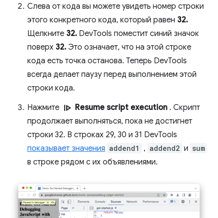
Слева от кода вы можете увидеть номер строки
этого конкретного кода, который равен
32.
Щелкните
32.
DevTools поместит синий значок
поверх
32.
Это означает, что на этой строке
кода есть точка останова. Теперь DevTools
всегда делает паузу перед выполнением этой
строки кода.
resume
Нажмите
Resume script execution
. Скрипт
продолжает выполняться, пока не достигнет
строки 32. В строках 29, 30 и 31 DevTools
показывает значения
addend1
,
addend2
и
sum
в строке рядом с их объявлениями.