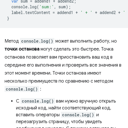
var
sum
=
addend1
+
addend2
;
console
.
log
(
'sum:'
,
sum
);
label
.
textContent
=
addend1
+
' + '
+
addend2
+
' 
}
Метод
console.log()
может выполнить работу, но
точки останова
могут сделать это быстрее. Точка
останова позволяет вам приостановить ваш код в
середине его выполнения и проверить все значения в
этот момент времени. Точки останова имеют
несколько преимуществ по сравнению с методом
console.log()
:
С
console.log()
вам нужно вручную открыть
исходный код, найти соответствующий код,
вставить операторы
console.log()
и
перезагрузить страницу, чтобы увидеть