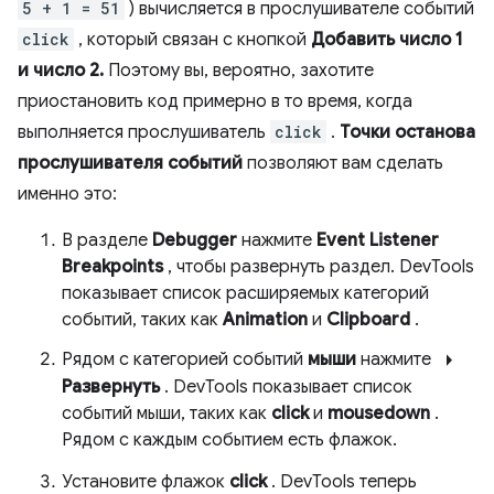
5 + 1 = 51
) вычисляется в прослушивателе событий
click
, который связан с кнопкой
Добавить число 1
и число 2.
Поэтому вы, вероятно, захотите
приостановить код примерно в то время, когда
выполняется прослушиватель
click
.
Точки останова
прослушивателя событий
позволяют вам сделать
именно это:
В разделе
Debugger
нажмите
Event Listener
Breakpoints
, чтобы развернуть раздел. DevTools
показывает список расширяемых категорий
событий, таких как
Animation
и
Clipboard
.
arrow_right
Рядом с категорией событий
мыши
нажмите
Развернуть
. DevTools показывает список
событий мыши, таких как
click
и
mousedown
.
Рядом с каждым событием есть флажок.
Установите флажок
click
. DevTools теперь