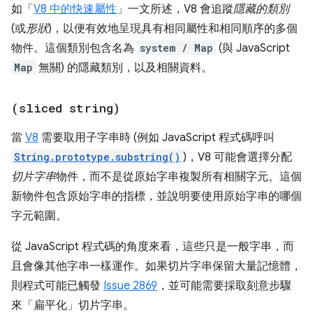
如「
V8 中的快速屬性
」一文所述，V8 會追蹤
隱藏的類別
(或
形狀
)，以便有效地呈現具有相同屬性和相同順序的多個
物件。這個類別包含名為
system / Map
(與 JavaScript
Map
無關) 的隱藏類別，以及相關資料。
(sliced string)
當
V8
需要取用子字串時 (例如 JavaScript 程式碼呼叫
String.prototype.substring()
)，V8 可能會選擇分配
切片字串
物件，而不是從原始字串複製所有相關字元。這個
新物件包含原始字串的指標，並說明要使用原始字串的哪個
字元範圍。
從 JavaScript 程式碼的角度來看，這些只是一般字串，而
且會像其他字串一樣運作。如果切片字串保留大量記憶體，
則程式可能已觸發
Issue 2869
，並可能需要採取刻意步驟
來「扁平化」切片字串。