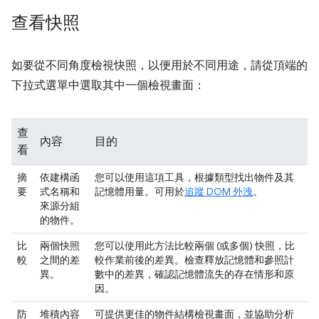
查看快照
如要從不同角度檢視快照，以便用於不同用途，請從頂端的
下拉式選單中選取其中一個檢視畫面：
查
內容
目的
看
摘
依建構函
您可以使用這項工具，根據類型找出物件及其
要
式名稱和
記憶體用量。可用於
追蹤 DOM 外洩
。
來源分組
的物件。
比
兩個快照
您可以使用此方法比較兩個 (或多個) 快照，比
較
之間的差
較作業前後的差異。檢查釋放記憶體和參照計
異。
數中的差異，確認記憶體流失的存在情形和原
因。
防
堆積內容
可提供更佳的物件結構檢視畫面，並協助分析