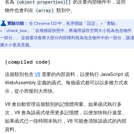
名為
(object properties)[]
的次要內部物件中，這些
物件也會列在
(array)
類別中。
實驗功能：
在 Chrome 123 中，依序開啟「設定」
>「實驗」
>「check_box」
「在堆積區快照中，將備用儲存空間大小視為包含物件
一部分」。這個選項會將大部分內部陣列視為包含物件中的一部分，讓淺
層大小更具意義。
(compiled code)
這個類別包含
V8
需要的內部資料，以便執行 JavaScript 或
WebAssembly 定義的函式。每個函式都可以以多種方式表
示，從小而慢到大而快。
V8 會自動管理這個類別的記憶體用量。如果函式執行多
次，V8 會為該函式使用更多記憶體，以便加快執行速度。
如果函式已一段時間未執行，V8 可能會清除該函式的內部
資料。