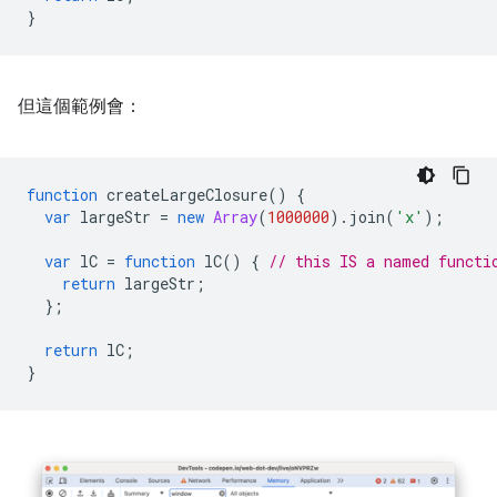
}
但這個範例會：
function
createLargeClosure
()
{
var
largeStr
=
new
Array
(
1000000
).
join
(
'x'
);
var
lC
=
function
lC
()
{
// this IS a named functi
return
largeStr
;
};
return
lC
;
}