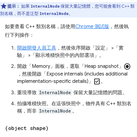
提示：
如果
保留大量記憶體，您可能會看到 C++ 類
InternalNode
別名稱，而不是泛型
。
InternalNode
如要查看 C++ 類別名稱，請使用
Chrome 測試版
，然後執
行下列操作：
開啟開發人員工具
，然後依序開啟「設定」
>「實
驗」
>「顯示堆積快照中的內部選項」
。
radio_button_checked
開啟「Memory」
面板，選取「Heap snapshot」
，然後開啟「Expose internals (includes additional
check_box
implementation-specific details)」
。
重現導致
InternalNode
保留大量記憶體的問題。
拍攝堆積快照。在這張快照中，物件具有 C++ 類別名
稱，而非
InternalNode
。
(object shape)