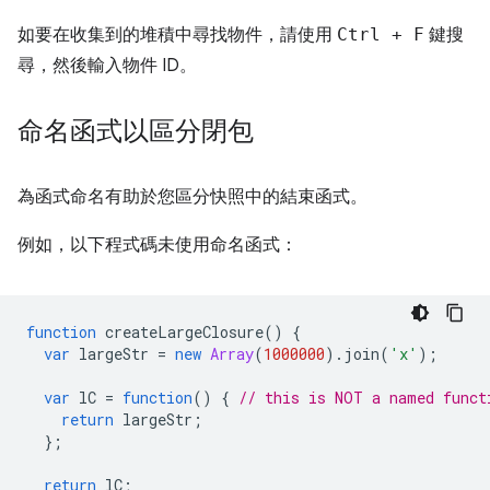
如要在收集到的堆積中尋找物件，請使用
Ctrl
+
F
鍵搜
尋，然後輸入物件 ID。
命名函式以區分閉包
為函式命名有助於您區分快照中的結束函式。
例如，以下程式碼未使用命名函式：
function
createLargeClosure
()
{
var
largeStr
=
new
Array
(
1000000
).
join
(
'x'
);
var
lC
=
function
()
{
// this is NOT a named funct
return
largeStr
;
};
return
lC
;