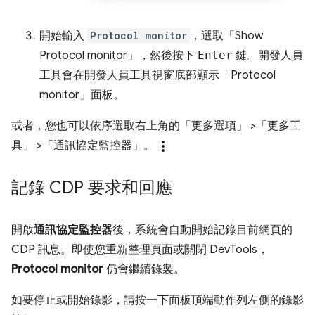
開始輸入
Protocol monitor
，選取「Show
Protocol monitor」
，然後按下
Enter
鍵。開發人員
工具會在開發人員工具視窗底部顯示「Protocol
monitor」
面板。
或者，您也可以依序選取右上角的「更多選項」
>「更多工
more_vert
具」
>「通訊協定監控器」
。
記錄 CDP 要求和回應
開啟
通訊協定監控器
後，系統會自動開始記錄目前網頁的
CDP 訊息。即使您重新整理頁面或關閉 DevTools，
Protocol monitor
仍會繼續錄製。
如要停止或開始錄影，請按一下面板頂端動作列左側的錄影