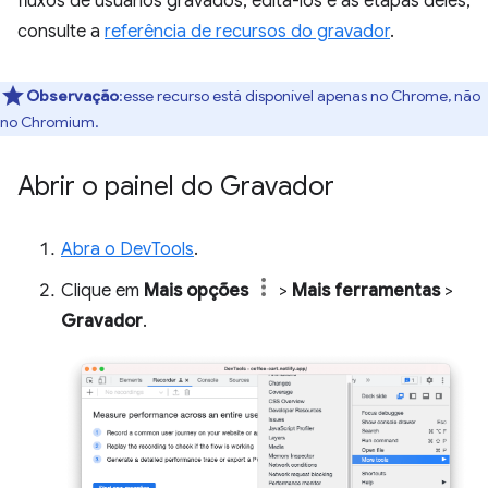
fluxos de usuários gravados, editá-los e as etapas deles,
consulte a
referência de recursos do gravador
.
Observação
:esse recurso está disponível apenas no Chrome, não
no Chromium.
Abrir o painel do Gravador
Abra o DevTools
.
Clique em
Mais opções
>
Mais ferramentas
>
Gravador
.