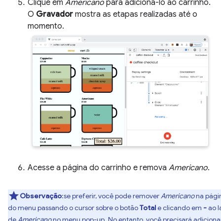
Clique em
Americano
para adicioná-lo ao carrinho.
O
Gravador
mostra as etapas realizadas até o
momento.
Acesse a página do carrinho e remova
Americano
.
Observação
:se preferir, você pode remover
Americano
na pági
do menu passando o cursor sobre o botão
Total
e clicando em
-
ao l
de
Americano
no menu pop-up. No entanto, você precisará
adiciona