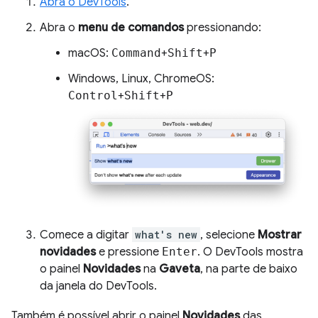
Abra o DevTools
.
Abra o
menu de comandos
pressionando:
macOS:
Command
+
Shift
+
P
Windows, Linux, ChromeOS:
Control
+
Shift
+
P
Comece a digitar
what's new
, selecione
Mostrar
novidades
e pressione
Enter
. O DevTools mostra
o painel
Novidades
na
Gaveta
, na parte de baixo
da janela do DevTools.
Também é possível abrir o painel
Novidades
das