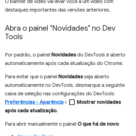
O banner de vídeo vai levar você a um vídeo com
destaques importantes das versões anteriores.
Abra o painel "Novidades" no Dev
Tools
Por padrão, o painel
Novidades
do DevTools é aberto
automaticamente após cada atualização do Chrome.
Para evitar que o painel
Novidades
seja aberto
automaticamente no DevTools, desmarque a seguinte
caixa de seleção nas configurações do DevTools:
check_box_outline_blank
Preferências
>
Aparência
>
Mostrar novidades
após cada atualização
.
Para abrir manualmente o painel
O que há de novo
: