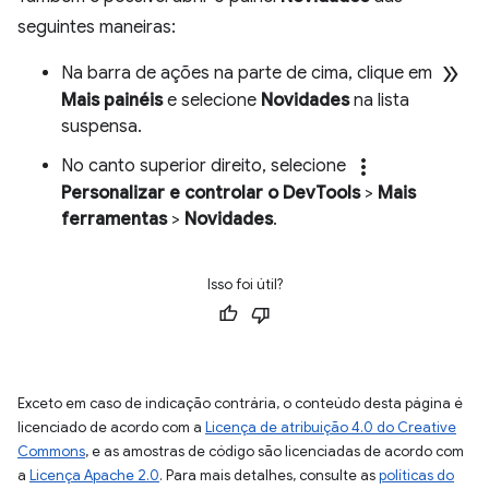
seguintes maneiras:
double_arrow
Na barra de ações na parte de cima, clique em
Mais painéis
e selecione
Novidades
na lista
suspensa.
more_vert
No canto superior direito, selecione
Personalizar e controlar o DevTools
>
Mais
ferramentas
>
Novidades
.
Isso foi útil?
Exceto em caso de indicação contrária, o conteúdo desta página é
licenciado de acordo com a
Licença de atribuição 4.0 do Creative
Commons
, e as amostras de código são licenciadas de acordo com
a
Licença Apache 2.0
. Para mais detalhes, consulte as
políticas do