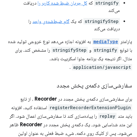
stringify
که
کل جریان ضبط شده کاربر را
دریافت
می‌کند
stringifyStep
که یک
گام ضبط‌شده‌ی واحد
را
دریافت می‌کند
پارامتر
mediaType
به افزونه اجازه می‌دهد نوع خروجی تولید شده
با توابع
stringify
و
stringifyStep
را مشخص کند. برای
مثال، اگر نتیجه یک برنامه جاوا اسکریپت باشد،
.
application/javascript
سفارشی‌سازی دکمه‌ی پخش مجدد
برای سفارشی‌سازی دکمه‌ی پخش مجدد در
Recorder
، از تابع
registerRecorderExtensionPlugin
استفاده کنید. افزونه
باید متد
replay
را پیاده‌سازی کند تا سفارشی‌سازی اعمال شود. اگر
این متد شناسایی شود، یک دکمه‌ی پخش مجدد در
Recorder
ظاهر
می‌شود. پس از کلیک روی دکمه، شیء ضبط فعلی به عنوان اولین