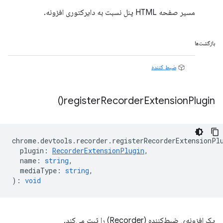
مسیر صفحه HTML پنل نسبت به دایرکتوری افزونه.
بازگشت‌ها
ضبط کننده
)
register
Recorder
Extension
Plugin(
chrome
.
devtools
.
recorder
.
registerRecorderExtensionPl
plugin
:
RecorderExtensionPlugin
,
name
:
string
,
mediaType
:
string
,
)
:
void
یک افزونه‌ی ضبط‌کننده (Recorder) را ثبت می‌کند.