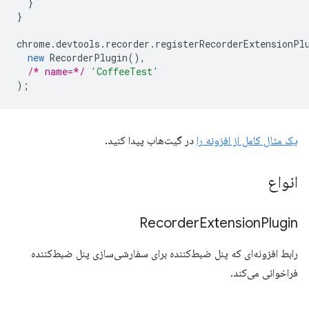
}
}
chrome
.
devtools
.
recorder
.
registerRecorderExtensionPl
new
RecorderPlugin
(),
/* name=*/
'CoffeeTest'
);
یک مثال کامل از افزونه را
در گیت‌هاب پیدا کنید.
انواع
Recorder
Extension
Plugin
رابط افزونه‌ای که پنل ضبط‌کننده برای سفارشی‌سازی پنل ضبط‌کننده
فراخوانی می‌کند.