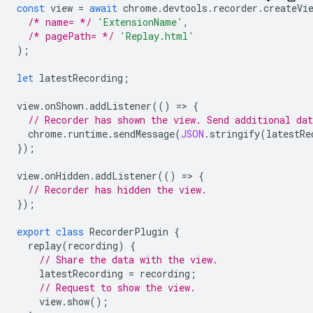
const
view
=
await
chrome
.
devtools
.
recorder
.
createVi
/* name= */
'ExtensionName'
,
/* pagePath= */
'Replay.html'
);
let
latestRecording
;
view
.
onShown
.
addListener
(()
=
>
{
// Recorder has shown the view. Send additional dat
chrome
.
runtime
.
sendMessage
(
JSON
.
stringify
(
latestRe
});
view
.
onHidden
.
addListener
(()
=
>
{
// Recorder has hidden the view.
});
export
class
RecorderPlugin
{
replay
(
recording
)
{
// Share the data with the view.
latestRecording
=
recording
;
// Request to show the view.
view
.
show
();