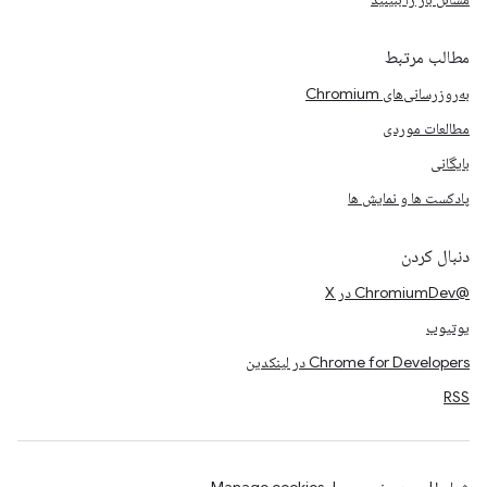
مطالب مرتبط
به‌روزرسانی‌های Chromium
مطالعات موردی
بایگانی
پادکست ها و نمایش ها
دنبال کردن
@ChromiumDev در X
یوتیوب
Chrome for Developers در لینکدین
RSS