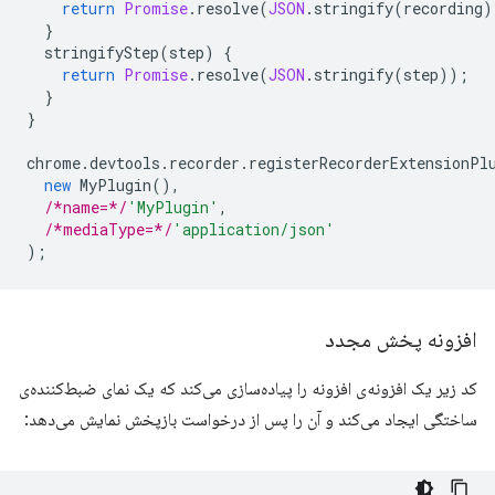
return
Promise
.
resolve
(
JSON
.
stringify
(
recording
)
}
stringifyStep
(
step
)
{
return
Promise
.
resolve
(
JSON
.
stringify
(
step
));
}
}
chrome
.
devtools
.
recorder
.
registerRecorderExtensionPl
new
MyPlugin
(),
/*name=*/
'MyPlugin'
,
/*mediaType=*/
'application/json'
);
افزونه پخش مجدد
کد زیر یک افزونه‌ی افزونه را پیاده‌سازی می‌کند که یک نمای ضبط‌کننده‌ی
ساختگی ایجاد می‌کند و آن را پس از درخواست بازپخش نمایش می‌دهد: