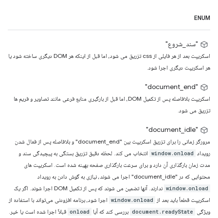
ENUM
"سند_شروع"
اسکریپت بعد از هر فایلی از css تزریق می شود، اما قبل از اینکه هر DOM دیگری ساخته شود یا
هر اسکریپت دیگری اجرا شود.
"document_end"
اسکریپت بلافاصله پس از تکمیل DOM، اما قبل از بارگیری منابع فرعی مانند تصاویر و فریم ها
تزریق می شود.
"document_idle"
مرورگر زمانی را برای تزریق اسکریپت بین "document_end" و بلافاصله پس از فعال شدن
رویداد
انتخاب می کند. لحظه دقیق تزریق بستگی به پیچیدگی سند و
window.onload
مدت زمان بارگذاری آن دارد و برای سرعت بارگذاری صفحه بهینه شده است. اسکریپت های
محتوایی که در "document_idle" اجرا می شوند، نیازی به گوش دادن به رویداد
ندارند. آنها تضمین می شوند که پس از تکمیل DOM اجرا شوند. اگر یک
window.onload
اسکریپت قطعاً باید بعد از
اجرا شود، برنامه افزودنی می‌تواند با استفاده از
window.onload
ویژگی
بررسی کند که آیا
قبلاً اجرا شده است یا خیر.
onload
document.readyState