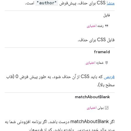
منشا
CSS برای حذف. پیش‌فرض
"author"
است.
فایل
رشته
اختیاری
فایل CSS برای حذف.
frameId
شماره
اختیاری
فریمی
که باید CSS از آن حذف شود. به طور پیش فرض 0 (قاب
سطح بالا).
matchAboutBlank
بولی
اختیاری
اگر matchAboutBlank درست باشد، اگر برنامه افزودنی شما به
سند والد خود دسترسی داشته باشد، کد از فریم‌های