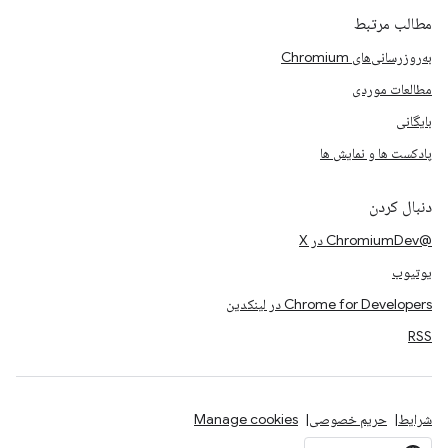
مطالب مرتبط
به‌روزرسانی‌های Chromium
مطالعات موردی
بایگانی
پادکست ها و نمایش ها
دنبال کردن
@ChromiumDev در X
یوتیوب
Chrome for Developers در لینکدین
RSS
شرایط
حریم خصوصی
Manage cookies