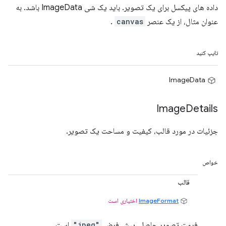
داده های پیکسل برای یک تصویر. باید یک شی ImageData باشد. به
عنوان مثال، از یک عنصر
canvas
.
تایپ کنید
ImageData
Image
Details
جزئیات در مورد قالب، کیفیت و مساحت یک تصویر.
خواص
قالب
ImageFormat
اختیاری است
فرمت تصویر حاصل. پیش فرض
"jpeg"
است.