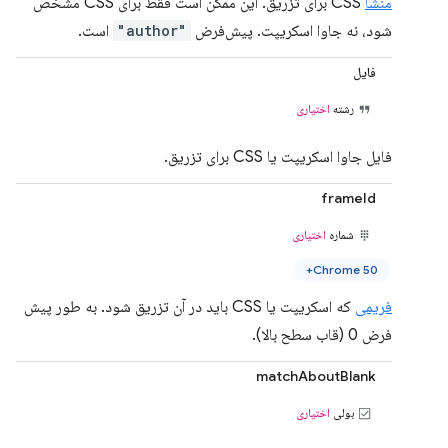
منشا
CSS برای تزریق. این ممکن است فقط برای CSS مشخص
شود، نه جاوا اسکریپت. پیش‌فرض
"author"
است.
فایل
رشته
اختیاری
فایل جاوا اسکریپت یا CSS برای تزریق.
frameId
شماره
اختیاری
Chrome 50+
فریمی
که اسکریپت یا CSS باید در آن تزریق شود. به طور پیش
فرض 0 (قاب سطح بالا).
matchAboutBlank
بولی
اختیاری