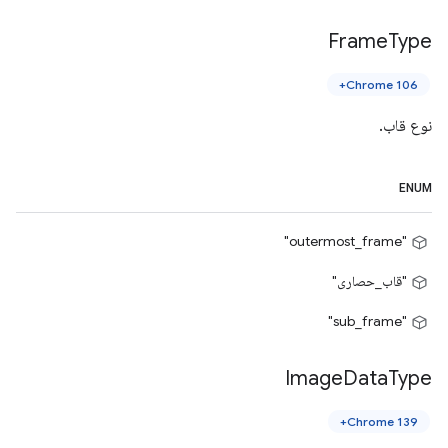
Frame
Type
Chrome 106+
نوع قاب.
ENUM
"outermost_frame"
"قاب_حصاری"
"sub_frame"
Image
Data
Type
Chrome 139+