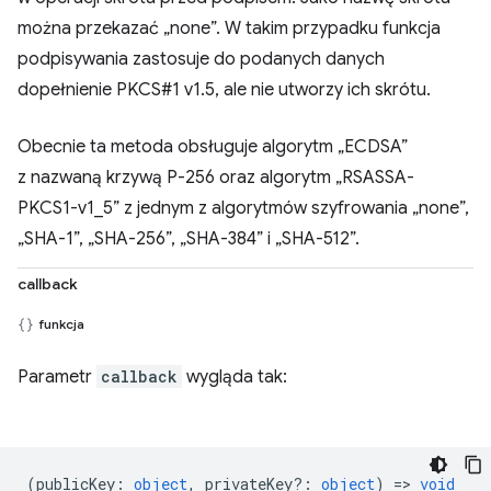
można przekazać „none”. W takim przypadku funkcja
podpisywania zastosuje do podanych danych
dopełnienie PKCS#1 v1.5, ale nie utworzy ich skrótu.
Obecnie ta metoda obsługuje algorytm „ECDSA”
z nazwaną krzywą P-256 oraz algorytm „RSASSA-
PKCS1-v1_5” z jednym z algorytmów szyfrowania „none”,
„SHA-1”, „SHA-256”, „SHA-384” i „SHA-512”.
callback
funkcja
Parametr
callback
wygląda tak:
(
publicKey
:
object
,
privateKey?
:
object
) =>
void