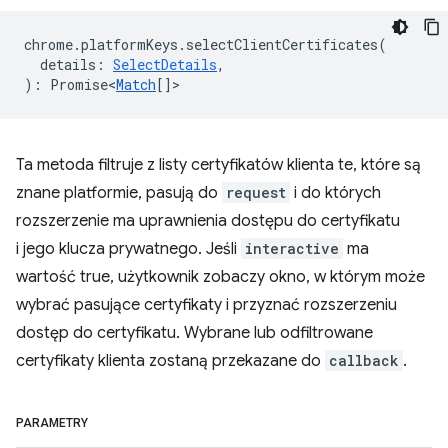
chrome
.
platformKeys
.
selectClientCertificates
(
details
:
SelectDetails
,
)
:
Promise<
Match
[]
>
Ta metoda filtruje z listy certyfikatów klienta te, które są
znane platformie, pasują do
request
i do których
rozszerzenie ma uprawnienia dostępu do certyfikatu
i jego klucza prywatnego. Jeśli
interactive
ma
wartość true, użytkownik zobaczy okno, w którym może
wybrać pasujące certyfikaty i przyznać rozszerzeniu
dostęp do certyfikatu. Wybrane lub odfiltrowane
certyfikaty klienta zostaną przekazane do
callback
.
PARAMETRY