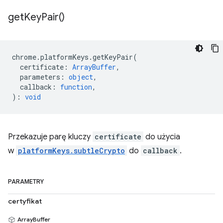
get
Key
Pair(
)
chrome
.
platformKeys
.
getKeyPair
(
certificate
:
ArrayBuffer
,
parameters
:
object
,
callback
:
function
,
)
:
void
Przekazuje parę kluczy
certificate
do użycia
w
platformKeys.subtleCrypto
do
callback
.
PARAMETRY
certyfikat
ArrayBuffer