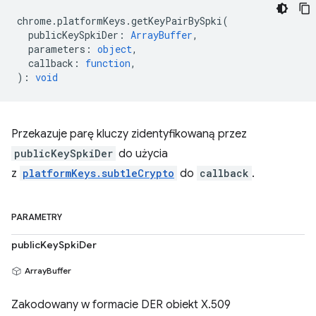
chrome
.
platformKeys
.
getKeyPairBySpki
(
publicKeySpkiDer
:
ArrayBuffer
,
parameters
:
object
,
callback
:
function
,
)
:
void
Przekazuje parę kluczy zidentyfikowaną przez
publicKeySpkiDer
do użycia
z
platformKeys.subtleCrypto
do
callback
.
PARAMETRY
publicKeySpkiDer
ArrayBuffer
Zakodowany w formacie DER obiekt X.509