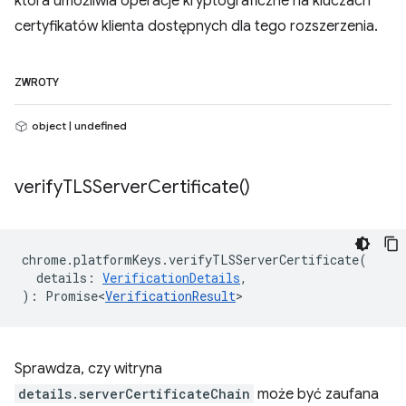
która umożliwia operacje kryptograficzne na kluczach
certyfikatów klienta dostępnych dla tego rozszerzenia.
ZWROTY
object | undefined
verify
TLSServer
Certificate(
)
chrome
.
platformKeys
.
verifyTLSServerCertificate
(
details
:
VerificationDetails
,
)
:
Promise<
VerificationResult
>
Sprawdza, czy witryna
details.serverCertificateChain
może być zaufana