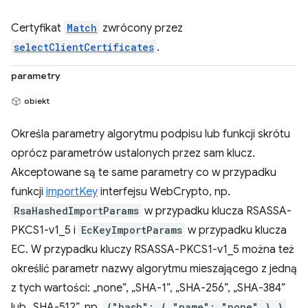
Certyfikat
Match
zwrócony przez
selectClientCertificates
.
parametry
obiekt
Określa parametry algorytmu podpisu lub funkcji skrótu
oprócz parametrów ustalonych przez sam klucz.
Akceptowane są te same parametry co w przypadku
funkcji
importKey
interfejsu WebCrypto, np.
RsaHashedImportParams
w przypadku klucza RSASSA-
PKCS1-v1_5 i
EcKeyImportParams
w przypadku klucza
EC. W przypadku kluczy RSASSA-PKCS1-v1_5 można też
określić parametr nazwy algorytmu mieszającego z jedną
z tych wartości: „none”, „SHA-1”, „SHA-256”, „SHA-384”
lub „SHA-512”, np.
{"hash": { "name": "none" } }
.