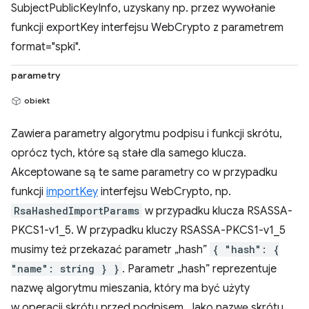
SubjectPublicKeyInfo, uzyskany np. przez wywołanie
funkcji exportKey interfejsu WebCrypto z parametrem
format="spki".
parametry
obiekt
Zawiera parametry algorytmu podpisu i funkcji skrótu,
oprócz tych, które są stałe dla samego klucza.
Akceptowane są te same parametry co w przypadku
funkcji
importKey
interfejsu WebCrypto, np.
RsaHashedImportParams
w przypadku klucza RSASSA-
PKCS1-v1_5. W przypadku kluczy RSASSA-PKCS1-v1_5
musimy też przekazać parametr „hash”
{ "hash": {
"name": string } }
. Parametr „hash” reprezentuje
nazwę algorytmu mieszania, który ma być użyty
w operacji skrótu przed podpisem. Jako nazwę skrótu