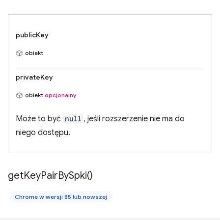
publicKey
obiekt
privateKey
obiekt
opcjonalny
Może to być
null
, jeśli rozszerzenie nie ma do
niego dostępu.
get
Key
Pair
By
Spki(
)
Chrome w wersji 85 lub nowszej