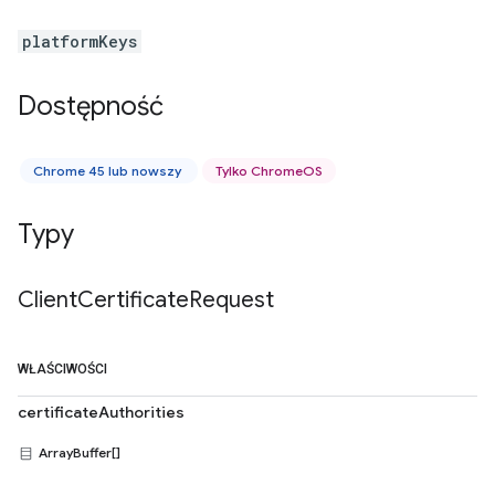
platformKeys
Dostępność
Chrome 45 lub nowszy
Tylko ChromeOS
Typy
Client
Certificate
Request
WŁAŚCIWOŚCI
certificateAuthorities
ArrayBuffer[]