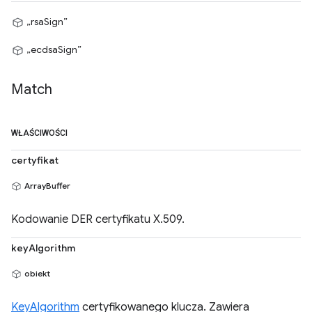
„rsaSign”
„ecdsaSign”
Match
WŁAŚCIWOŚCI
certyfikat
ArrayBuffer
Kodowanie DER certyfikatu X.509.
keyAlgorithm
obiekt
KeyAlgorithm
certyfikowanego klucza. Zawiera