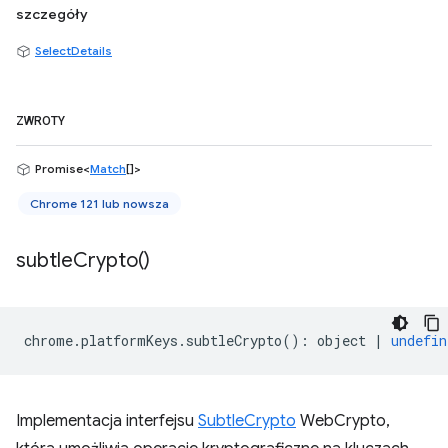
szczegóły
SelectDetails
ZWROTY
Promise<
Match
[]>
Chrome 121 lub nowsza
subtle
Crypto(
)
chrome
.
platformKeys
.
subtleCrypto
()
:
object
|
undefin
Implementacja interfejsu
SubtleCrypto
WebCrypto,