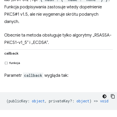
Funkcja podpisywania zastosuje wtedy dopełnienie
PKCS#1 v1.5, ale nie wygeneruje skrótu podanych
danych.
Obecnie ta metoda obsługuje tylko algorytmy „RSASSA-
PKCS1-v1_5” i „ECDSA”.
callback
funkcja
Parametr
callback
wygląda tak:
(
publicKey
:
object
,
privateKey?
:
object
) =>
void