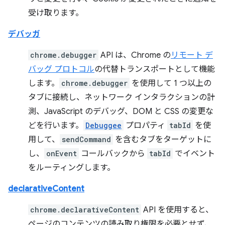
受け取ります。
デバッガ
chrome.debugger
API は、Chrome の
リモート デ
バッグ プロトコル
の代替トランスポートとして機能
します。
chrome.debugger
を使用して 1 つ以上の
タブに接続し、ネットワーク インタラクションの計
測、JavaScript のデバッグ、DOM と CSS の変更な
どを行います。
Debuggee
プロパティ
tabId
を使
用して、
sendCommand
を含むタブをターゲットに
し、
onEvent
コールバックから
tabId
でイベント
をルーティングします。
declarativeContent
chrome.declarativeContent
API を使用すると、
ページのコンテンツの読み取り権限を必要とせず、