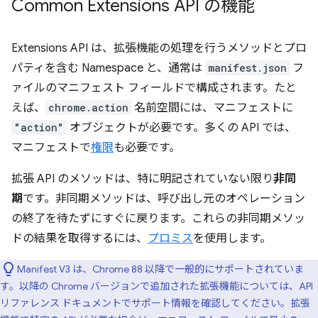
Common Extensions API の機能
Extensions API は、拡張機能の処理を行うメソッドとプロ
パティを含む Namespace と、通常は
manifest.json
フ
ァイルのマニフェスト フィールドで構成されます。たと
えば、
chrome.action
名前空間には、マニフェストに
"action"
オブジェクトが必要です。多くの API では、
マニフェストで
権限
も必要です。
拡張 API のメソッドは、特に明記されていない限り
非同
期
です。非同期メソッドは、呼び出し元のオペレーション
の終了を待たずにすぐに戻ります。これらの非同期メソッ
ドの結果を取得するには、
プロミス
を使用します。
Manifest V3 は、Chrome 88 以降で一般的にサポートされていま
す。以降の Chrome バージョンで追加された拡張機能については、API
リファレンス ドキュメントでサポート情報を確認してください。拡張