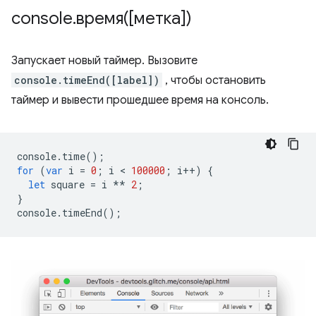
console
.
время([метка])
Запускает новый таймер. Вызовите
console.timeEnd([label])
, чтобы остановить
таймер и вывести прошедшее время на консоль.
console
.
time
();
for
(
var
i
=
0
;
i
 < 
100000
;
i
++
)
{
let
square
=
i
**
2
;
}
console
.
timeEnd
();