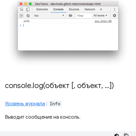
console
.
log(
объект [
,
объект
,
.
.
.
])
Уровень журнала
:
Info
Выводит сообщение на консоль.