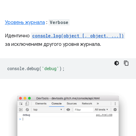
Уровень журнала
:
Verbose
Идентично
console.log(object [, object, ...])
за исключением другого уровня журнала.
console
.
debug
(
'debug'
);