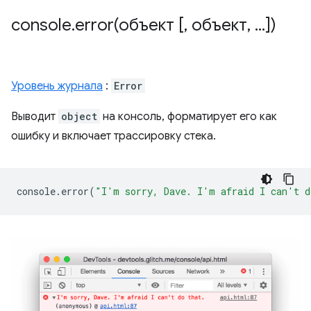
console
.
error(
объект [
,
объект
,
.
.
.
])
Уровень журнала
:
Error
Выводит
object
на консоль, форматирует его как
ошибку и включает трассировку стека.
console
.
error
(
"I'm sorry, Dave. I'm afraid I can't d