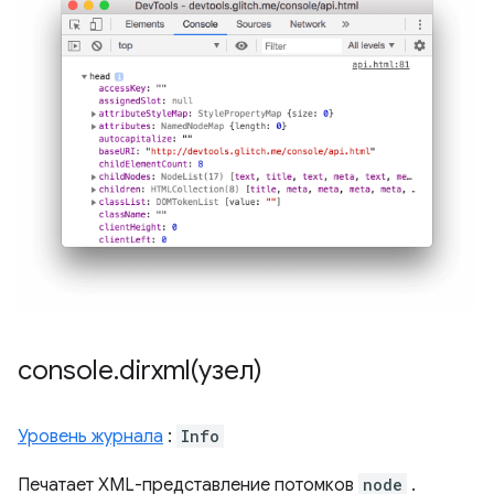
console
.
dirxml(
узел)
Уровень журнала
:
Info
Печатает XML-представление потомков
node
.