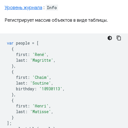
Уровень журнала
:
Info
Регистрирует массив объектов в виде таблицы.
var
people
=
[
{
first
:
'René'
,
last
:
'Magritte'
,
},
{
first
:
'Chaim'
,
last
:
'Soutine'
,
birthday
:
'18930113'
,
},
{
first
:
'Henri'
,
last
:
'Matisse'
,
}
];