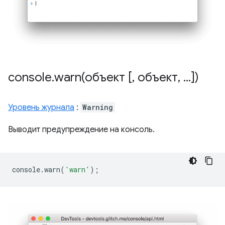
console
.
warn(
объект [
,
объект
,
.
.
.
])
Уровень журнала
:
Warning
Выводит предупреждение на консоль.
console
.
warn
(
'warn'
);