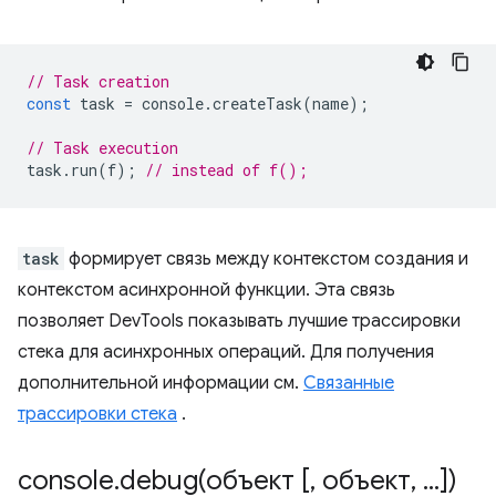
// Task creation
const
task
=
console
.
createTask
(
name
);
// Task execution
task
.
run
(
f
);
// instead of f();
task
формирует связь между контекстом создания и
контекстом асинхронной функции. Эта связь
позволяет DevTools показывать лучшие трассировки
стека для асинхронных операций. Для получения
дополнительной информации см.
Связанные
трассировки стека
.
console
.
debug(
объект [
,
объект
,
.
.
.
])