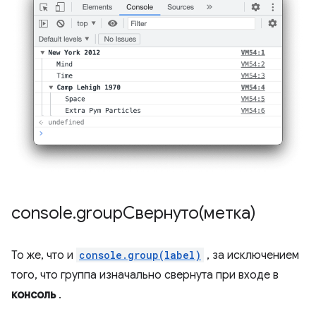
console
.
groupСвернуто(метка)
То же, что и
console.group(label)
, за исключением
того, что группа изначально свернута при входе в
консоль
.