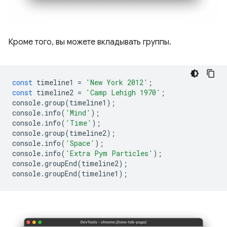
Кроме того, вы можете вкладывать группы.
const
timeline1
=
'New York 2012'
;
const
timeline2
=
'Camp Lehigh 1970'
;
console
.
group
(
timeline1
);
console
.
info
(
'Mind'
);
console
.
info
(
'Time'
);
console
.
group
(
timeline2
);
console
.
info
(
'Space'
);
console
.
info
(
'Extra Pym Particles'
);
console
.
groupEnd
(
timeline2
);
console
.
groupEnd
(
timeline1
);