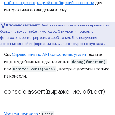
работы с регистрацией сообщений в консоли
для
интерактивного введения в тему.
Ключевой момент:
DevTools назначает уровень серьезности
большинству
методов. Эти уровни позволяют
console.*
фильтровать регистрируемые сообщения. Для получения
дополнительной информации см.
Фильтр по уровню журнала
.
См.
Справочник по API консольных утилит,
если вы
ищете удобные методы, такие как
debug(function)
или
monitorEvents(node)
, которые доступны только
из консоли.
console
.
assert(
выражение
,
объект)
Уровень журнала
:
Error