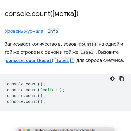
console
.
count(
[метка])
Уровень журнала
:
Info
Записывает количество вызовов
count()
на одной и
той же строке и с одной и той же
label
. Вызовите
console.countReset([label])
для сброса счетчика.
console
.
count
();
console
.
count
(
'coffee'
);
console
.
count
();
console
.
count
();