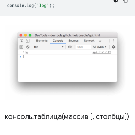
console
.
log
(
'log'
);
консоль
.
таблица(массив [
,
столбцы])