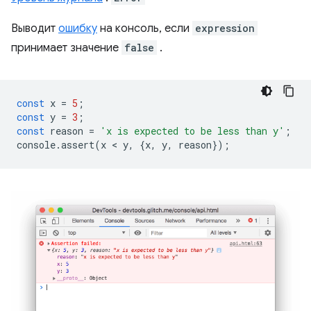
Выводит
ошибку
на консоль, если
expression
принимает значение
false
.
const
x
=
5
;
const
y
=
3
;
const
reason
=
'x is expected to be less than y'
;
console
.
assert
(
x
 < 
y
,
{
x
,
y
,
reason
});