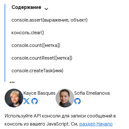
Содержание
console.assert(выражение, объект)
консоль.clear()
console.count([метка])
console.countReset([метка])
console.createTask(имя)
Kayce Basques
Sofia Emelianova
Используйте API консоли для записи сообщений в
консоль из вашего JavaScript. См.
раздел Начало