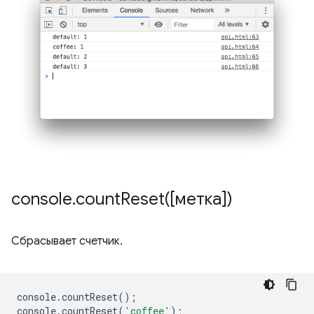
console
.
countReset(
[метка])
Сбрасывает счетчик.
console
.
countReset
();
console
.
countReset
(
'coffee'
);