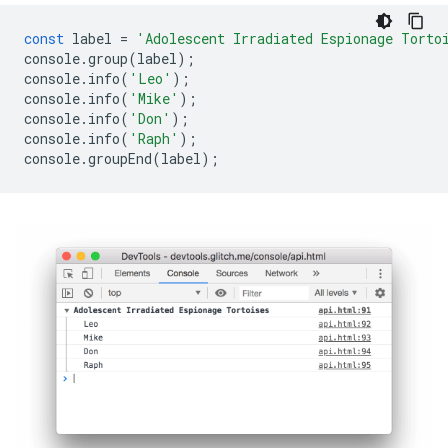
const
label
=
'Adolescent Irradiated Espionage Torto
console
.
group
(
label
);
console
.
info
(
'Leo'
);
console
.
info
(
'Mike'
);
console
.
info
(
'Don'
);
console
.
info
(
'Raph'
);
console
.
groupEnd
(
label
);