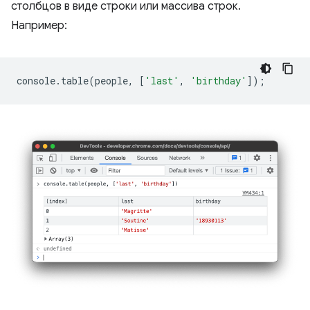
столбцов в виде строки или массива строк.
Например:
console
.
table
(
people
,
[
'last'
,
'birthday'
]);