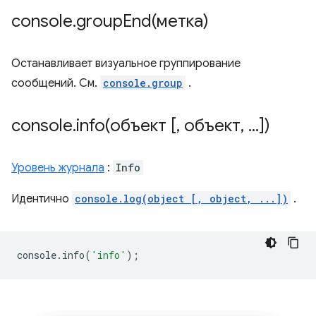
console
.
groupEnd(
метка)
Останавливает визуальное группирование
сообщений. См.
console.group
.
console
.
info(
объект [
,
объект
,
.
.
.
])
Уровень журнала
:
Info
Идентично
console.log(object [, object, ...])
.
console
.
info
(
'info'
);