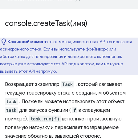
console
.
createTask(
имя)
Ключевой момент:
этот метод известен как API тегирования
асинхронного стека. Если вы используете фреймворк или
абстракцию для планирования и асинхронного выполнения,
которые уже используют этот API под капотом, вам не нужно
вызывать этот API напрямую.
Возвращает экземпляр
Task
, который связывает
текущую трассировку стека с созданным объектом
task
. Позже вы можете использовать этот объект
task
для запуска функции (
f
в следующем
примере).
task.run(f)
выполняет произвольную
полезную нагрузку и пересылает возвращаемое
значение обратно вызывающей стороне.