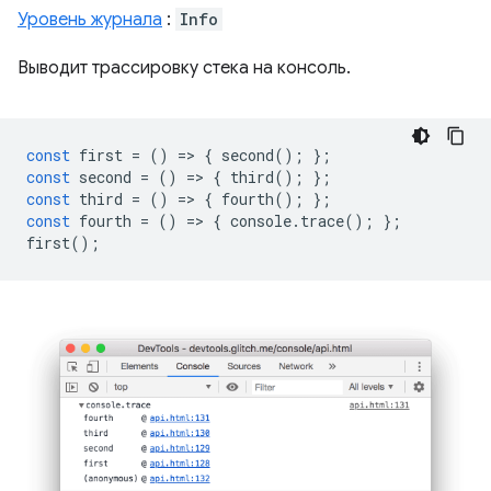
Уровень журнала
:
Info
Выводит трассировку стека на консоль.
const
first
=
()
=
>
{
second
();
};
const
second
=
()
=
>
{
third
();
};
const
third
=
()
=
>
{
fourth
();
};
const
fourth
=
()
=
>
{
console
.
trace
();
};
first
();