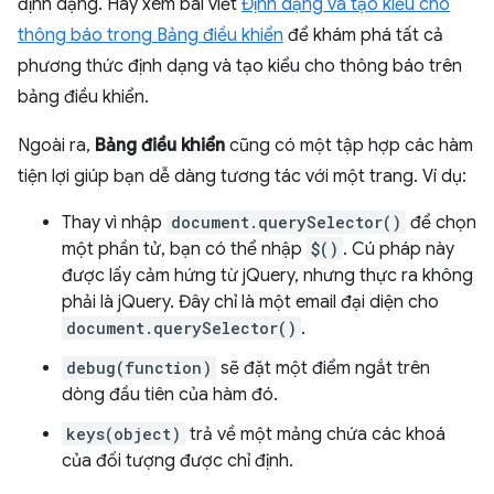
định dạng. Hãy xem bài viết
Định dạng và tạo kiểu cho
thông báo trong Bảng điều khiển
để khám phá tất cả
phương thức định dạng và tạo kiểu cho thông báo trên
bảng điều khiển.
Ngoài ra,
Bảng điều khiển
cũng có một tập hợp các hàm
tiện lợi giúp bạn dễ dàng tương tác với một trang. Ví dụ:
Thay vì nhập
document.querySelector()
để chọn
một phần tử, bạn có thể nhập
$()
. Cú pháp này
được lấy cảm hứng từ jQuery, nhưng thực ra không
phải là jQuery. Đây chỉ là một email đại diện cho
document.querySelector()
.
debug(function)
sẽ đặt một điểm ngắt trên
dòng đầu tiên của hàm đó.
keys(object)
trả về một mảng chứa các khoá
của đối tượng được chỉ định.