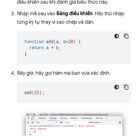
điều khiển sau khi đánh giá biểu thức này.
Nhập mã sau vào
Bảng điều khiển
. Hãy thử nhập
từng ký tự thay vì sao chép và dán.
function
add
(
a
,
b
=
20
)
{
return
a
+
b
;
}
Bây giờ, hãy gọi hàm mà bạn vừa xác định.
add
(
25
);