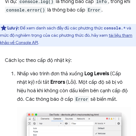
Ví dụ:
console.log()
là thông báo cấp
Info
, trong khi
console.error()
là thông báo cấp
Error
.
Lưu ý:
Để xem danh sách đầy đủ các phương thức
và
console.*
mức độ nghiêm trọng của các phương thức đó, hãy xem
tài liệu tham
khảo về Console API
.
Cách lọc theo cấp độ nhật ký:
Nhấp vào trình đơn thả xuống
Log Levels
(Cấp
nhật ký) rồi tắt
Errors
(Lỗi). Một cấp độ sẽ bị vô
hiệu hoá khi không còn dấu kiểm bên cạnh cấp độ
đó. Các thông báo ở cấp
Error
sẽ biến mất.