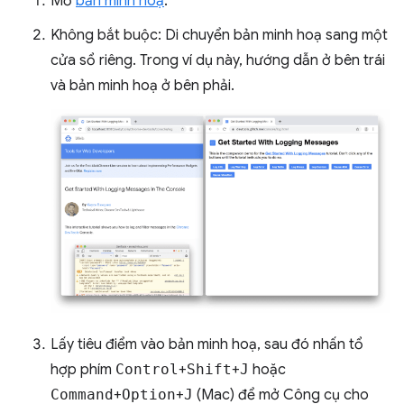
Mở
bản minh hoạ
.
Không bắt buộc: Di chuyển bản minh hoạ sang một
cửa sổ riêng. Trong ví dụ này, hướng dẫn ở bên trái
và bản minh hoạ ở bên phải.
Lấy tiêu điểm vào bản minh hoạ, sau đó nhấn tổ
hợp phím
Control
+
Shift
+
J
hoặc
Command
+
Option
+
J
(Mac) để mở Công cụ cho