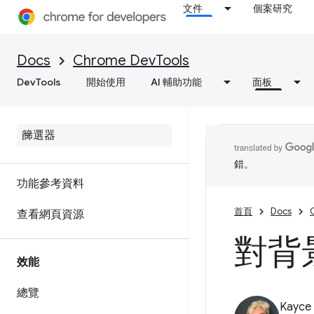
文件
個案研究
對 C/C++ WebAssembly 進行
偵錯
Docs
Chrome DevTools
DevTools
開始使用
AI 輔助功能
面板
網路
總覽
檢查網路活動
錯。
功能參考資料
首頁
Docs
查看網頁資源
對背
效能
總覽
Kayce