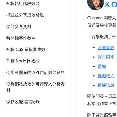
分析執行階段效能
標註並分享成效發現
Chrome 開
傳送及接收更新
功能參考資料
「背景服務」
部
時間軸事件參照
背景擷取
分析 CSS 選取器成效
背景同步
剖析 Node
.
js 效能
通知
使用可擴充的 API 自訂效能資料
推測載入
取得網站成效的可行深入分析資
推播訊息
料
即使開發人員工
儲存效能追蹤記錄
和接收作業正常
除了背景服務事