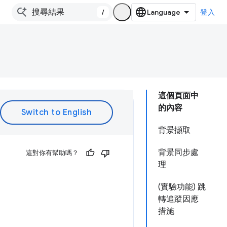
/
登入
這個頁面中
的內容
背景擷取
背景同步處
這對你有幫助嗎？
理
(實驗功能) 跳
轉追蹤因應
措施