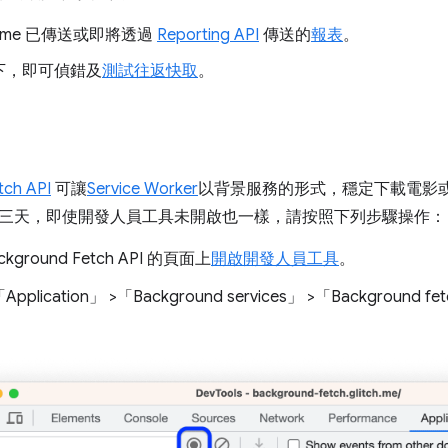
rome 已傳送或即將透過
Reporting API
傳送的
報表
。
下，即可偵錯及
測試往返快取
。
tch API
可讓
Service Worker
以背景服務的形式，穩定下載電影或 P
三天，即使開發人員工具未開啟也一樣，請按照下列步驟操作：
kground Fetch API 的頁面上
開啟開發人員工具
。
plication」
>「Background services」
>「Background fe