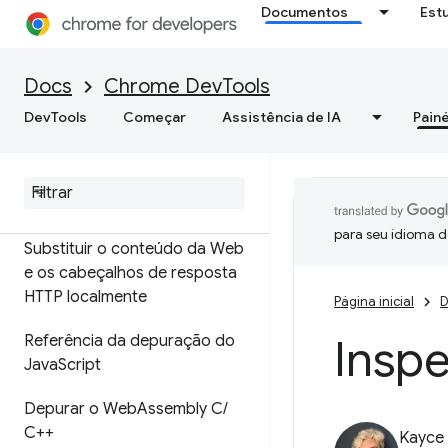
Documentos
Est
de origem
Extensão de mapa de origem
Docs
Chrome DevTools
ignoreList
DevTools
Começar
Assistência de IA
Painé
Configurar espaços de
trabalho para salvar
alterações nos arquivos de
origem
para seu idioma d
Substituir o conteúdo da Web
e os cabeçalhos de resposta
HTTP localmente
Página inicial
D
Inspe
Referência da depuração do
Java
Script
Depurar o Web
Assembly C
/
C++
Kayce