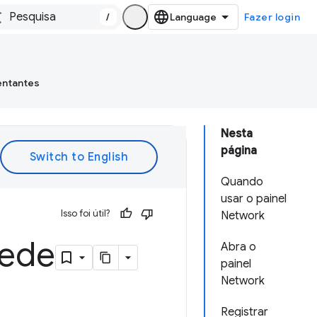
/
Fazer login
entantes
Nesta
página
Quando
usar o painel
Isso foi útil?
Network
rede
Abra o
painel
Network
Registrar