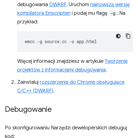
debugowania
DWARF
. Uruchom
najnowszą wersję
kompilatora Emscripten
i podaj mu flagę
-g
. Na
przykład:
emcc
-g
source.cc
-o
Więcej informacji znajdziesz w artykule
Tworzenie
projektów z informacjami debugowania
.
Zainstaluj
rozszerzenie do Chrome obsługujące
C/C++ (DWARF)
.
Debugowanie
Po skonfigurowaniu Narzędzi deweloperskich debuguj
kod: