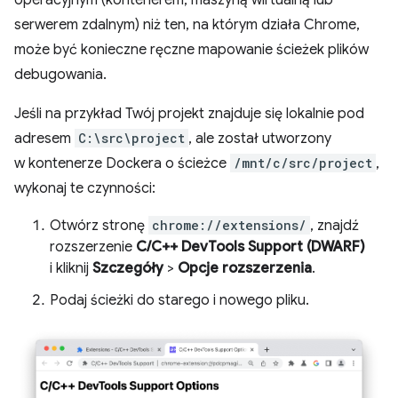
serwerem zdalnym) niż ten, na którym działa Chrome,
może być konieczne ręczne mapowanie ścieżek plików
debugowania.
Jeśli na przykład Twój projekt znajduje się lokalnie pod
adresem
C:\src\project
, ale został utworzony
w kontenerze Dockera o ścieżce
/mnt/c/src/project
,
wykonaj te czynności:
Otwórz stronę
chrome://extensions/
, znajdź
rozszerzenie
C/C++ DevTools Support (DWARF)
i kliknij
Szczegóły
>
Opcje rozszerzenia
.
Podaj ścieżki do starego i nowego pliku.