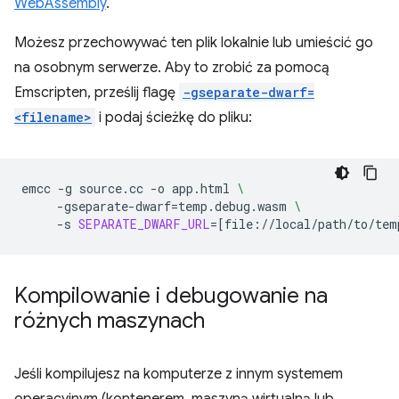
WebAssembly
.
Możesz przechowywać ten plik lokalnie lub umieścić go
na osobnym serwerze. Aby to zrobić za pomocą
Emscripten, prześlij flagę
-gseparate-dwarf=
<filename>
i podaj ścieżkę do pliku:
emcc
-g
source.cc
-o
app.html
\
-gseparate-dwarf
=
temp.debug.wasm
\
-s
SEPARATE_DWARF_URL
=[
file://local/path/to/tem
Kompilowanie i debugowanie na
różnych maszynach
Jeśli kompilujesz na komputerze z innym systemem
operacyjnym (kontenerem, maszyną wirtualną lub