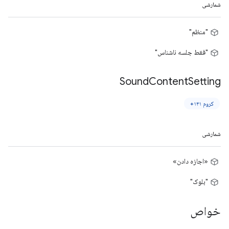
شمارشی
"منظم"
"فقط جلسه ناشناس"
Sound
Content
Setting
کروم ۱۴۱+
شمارشی
«اجازه دادن»
"بلوک"
خواص