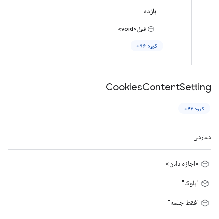
بازده
قول<void>
کروم ۹۶+
Cookies
Content
Setting
کروم ۴۴+
شمارشی
«اجازه دادن»
"بلوک"
"فقط جلسه"