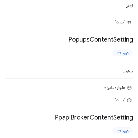
ارزش
"بلوک"
Popups
Content
Setting
کروم ۴۴+
شمارشی
«اجازه دادن»
"بلوک"
Ppapi
Broker
Content
Setting
کروم ۴۴+