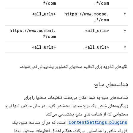
*
/
com
*
/
com
،
_
urls>
<all
https:
/
/
www
.
moose
.
۲
*
/
com
،
https:
/
/
www
.
wombat
.
_
urls>
<all
،
۳
*
/
com
_
urls>
<all
_
urls>
<all
،
۴
الگوهای ثانویه برای تنظیم محتوای تصاویر پشتیبانی نمی‌شوند.
شناسه‌های منابع
شناسه‌های منبع به شما امکان می‌دهند تنظیمات محتوا را برای
زیرگروه‌های خاص یک نوع محتوا مشخص کنید. در حال حاضر، تنها نوع
محتوایی که از شناسه‌های منبع پشتیبانی می‌کند
contentSettings.plugins
است، که در آن شناسه منبع، یک
افزونه خاص را شناسایی می‌کند. هنگام اعمال تنظیمات محتوا، ابتدا