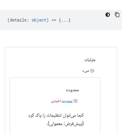
(
details
:
object
) => {...}
جزئیات
شیء
محدوده
محدوده
اختیاری
کجا می‌توان تنظیمات را پاک کرد
(پیش‌فرض: معمولی).