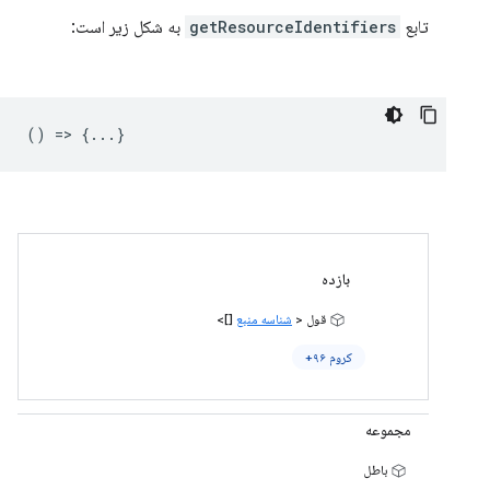
تابع
getResourceIdentifiers
به ​​شکل زیر است:
() => {...}
بازده
قول <
شناسه منبع
[]>
کروم ۹۶+
مجموعه
باطل