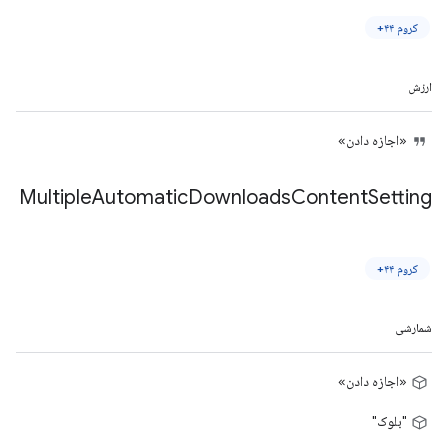
کروم ۴۴+
ارزش
«اجازه دادن»
Multiple
Automatic
Downloads
Content
Setting
کروم ۴۴+
شمارشی
«اجازه دادن»
"بلوک"