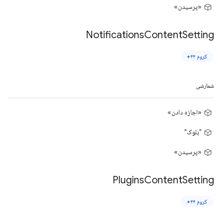
«پرسیدن»
Notifications
Content
Setting
کروم ۴۴+
شمارشی
«اجازه دادن»
"بلوک"
«پرسیدن»
Plugins
Content
Setting
کروم ۴۴+