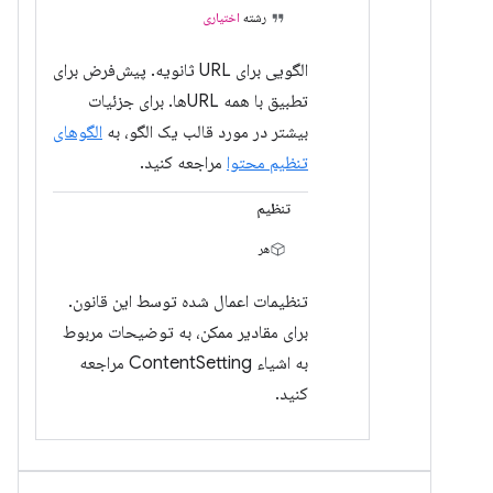
رشته
اختیاری
الگویی برای URL ثانویه. پیش‌فرض برای
تطبیق با همه URLها. برای جزئیات
بیشتر در مورد قالب یک الگو، به
الگوهای
تنظیم محتوا
مراجعه کنید.
تنظیم
هر
تنظیمات اعمال شده توسط این قانون.
برای مقادیر ممکن، به توضیحات مربوط
به اشیاء ContentSetting مراجعه
کنید.