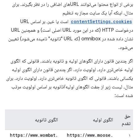
برخی از انواع محتوا می‌توانند URLهای اضافی را در نظر بگیرند. برای
مثال، اینکه آیا یک سایت مجاز به تنظیم
contentSettings.cookies
است یا خیر، بر اساس URL
درخواست HTTP (که در این مورد URL اصلی است) و همچنین URL
نشان داده شده در omnibox (که URL "ثانویه" نامیده می‌شود) تعیین
می‌شود.
اگر چندین قانون دارای الگوهای اولیه و ثانویه باشند، قانونی که الگوی
اولیه خاص‌تری دارد، اولویت دارد. اگر چندین قانون دارای الگوی اولیه
یکسانی باشند، قانونی که الگوی ثانویه خاص‌تری دارد، اولویت دارد. برای
مثال، لیست زیر از جفت الگوهای اولیه/ثانویه بر اساس اولویت مرتب
شده است:
حق
الگوی اولیه
الگوی ثانویه
تقدم
https:
/
/
www
.
wombat
.
https:
/
/
www
.
moose
.
۱