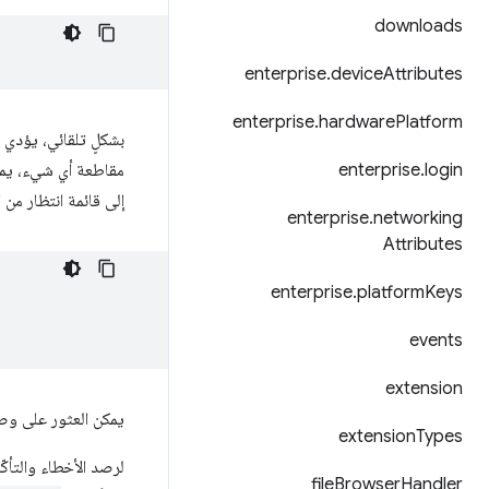
downloads
enterprise
.
device
Attributes
enterprise
.
hardware
Platform
بشكلٍ تلقائي، يؤدي
login
.
enterprise
مقاطعة أي شيء، يمك
إلى قائمة انتظار من ا
enterprise
.
networking
Attributes
enterprise
.
platform
Keys
events
extension
يمكن العثور على و
extension
Types
لرصد الأخطاء والتأك
file
Browser
Handler