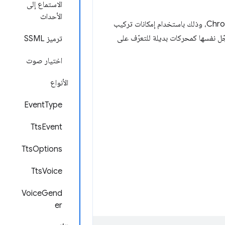
الاستماع إلى
الأحداث
يوفّر Chrome هذه الإمكانية على أجهزة Windows (باستخدام SAPI 5) وMac OS X وChromeOS، وذلك باستخدام إمكانات تركيب
ّل نفسها كمحركات بديلة للتعرّف على
ترميز SSML
اختيار صوت
الأنواع
EventType
TtsEvent
TtsOptions
TtsVoice
VoiceGend
er