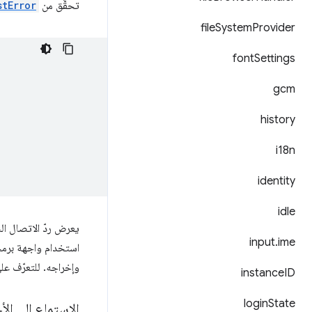
تحقَّق من
stError
file
System
Provider
font
Settings
gcm
history
i18n
identity
idle
يعرض ردّ الاتصال الن
input
.
ime
استخدام واجهة برمج
وإخراجه. للتعرّف عل
instance
ID
login
State
الاستماع إلى ال