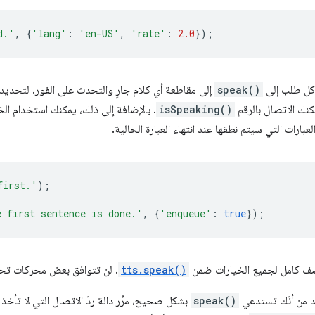
d.'
,
{
'lang'
:
'en-US'
,
'rate'
:
2.0
});
 كل طلب إلى
speak()
إلى مقاطعة أي كلام جارٍ والتحدث على الفور. لتحديد م
نك الاتصال بالرقم
isSpeaking()
. بالإضافة إلى ذلك، يمكنك استخدام الخ
لعبارات التي سيتم نطقها عند انتهاء العبارة الحالية.
first.'
);
e first sentence is done.'
,
{
'enqueue'
:
true
});
صف كامل لجميع الخيارات ضمن
tts.speak()
. لن تتوافق بعض محركات تحو
ّد من أنّك تستدعي
speak()
بشكل صحيح، مرِّر دالة ردّ الاتصال التي لا تأخذ