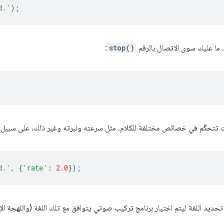
d.'
);
ا، ما عليك سوى الاتصال بالرقم
stop()
:
 تتحكّم في خصائص مختلفة للكلام، مثل سرعته ونبرته وغير ذلك. على سبيل ا
d.'
,
{
'rate'
:
2.0
});
ديد اللغة ليتم اختيار برنامج تركيب صوتي يتوافق مع تلك اللغة (واللهجة الإقل