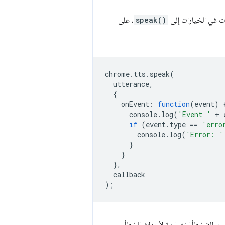
اث في الخيارات إلى
speak()
، على
chrome
.
tts
.
speak
(
utterance
,
{
onEvent
:
function
(
event
)
console
.
log
(
'Event '
+
if
(
event
.
type
==
'erro
console
.
log
(
'Error: '
}
}
},
callback
);