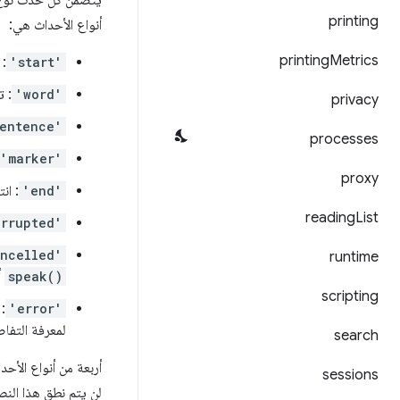
يتضمّن كل حدث نوع ا
printing
أنواع الأحداث هي:
printing
Metrics
'start'
: 
'word'
: ت
privacy
entence'
processes
'marker'
proxy
'end'
: ان
reading
List
errupted'
ncelled'
runtime
speak()
أ
scripting
'error'
:
لمعرفة التفا
search
أربعة من أنواع الأح
sessions
لن يتم نطق هذا النص