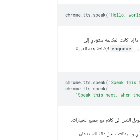
chrome
.
tts
.
speak
(
'Hello, worl
ا إذا كانت المكالمة ستؤدي إلى
يار
enqueue
لإضافة هذه العبارة
chrome
.
tts
.
speak
(
'Speak this 
chrome
.
tts
.
speak
(
'Speak this next, when th
يل النص إلى كلام مع جميع الخيارات.
 أي وسيطات. داخل دالة الاستدعاء،