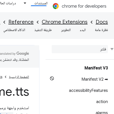
المستندات
دراسات الحال
I
Reference
Chrome Extensions
Docs
نظرة عامة
البدء
التطوير
طريقة التنفيذ
الذكاء الاصطناعي
المفضّلة، وقد تتضمّن ب
Manifest V3
الصفحة الرئيسية
cs
➡ Manifest V2
me
.
tts
accessibility
Features
action
استخدِم واجهة برمج
alarms