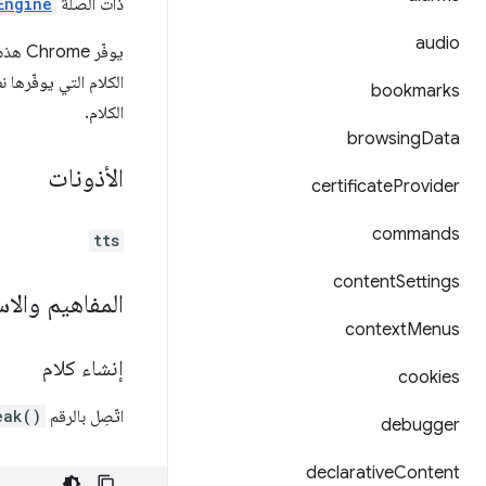
ذات الصلة
Engine
audio
الكلام التي يوفّرها
bookmarks
الكلام.
browsing
Data
الأذونات
certificate
Provider
commands
tts
content
Settings
المفاهيم والا
context
Menus
إنشاء كلام
cookies
اتّصِل بالرقم
eak()
debugger
declarative
Content