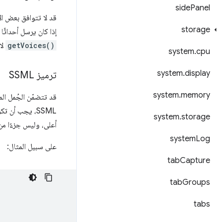
side
Panel
قد لا تتوافق بعض ال
storage
إذا كان يرسل أحداثًا 
getVoices()
لا
system
.
cpu
system
.
display
ترميز SSML
system
.
memory
قد تتضمّن الجُمل ال
SSML، يجب أن تكون الوسيطة الأولى للدالة
system
.
storage
أعلى، وليس جزءًا من
system
Log
على سبيل المثال:
tab
Capture
tab
Groups
tabs