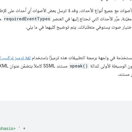
أصوات مع جميع أنواع الأحداث، وقد لا ترسل بعض الأصوات أي أحداث على الإطل
معيّنة، مرِّر الأحداث التي تحتاج إليها في العنصر
requiredEventTypes
من
ختيار صوت يستوفي متطلباتك. يتم توضيح كليهما في ما يلي.
مستخدَمة في واجهة برمجة التطبيقات هذه ترميزًا باستخدام
لغة ترميز تركيب الكلام
speak()
مستند SSML كاملاً يتضمّن عنوان XML وعلامة
 مستند.
phasis> '
+