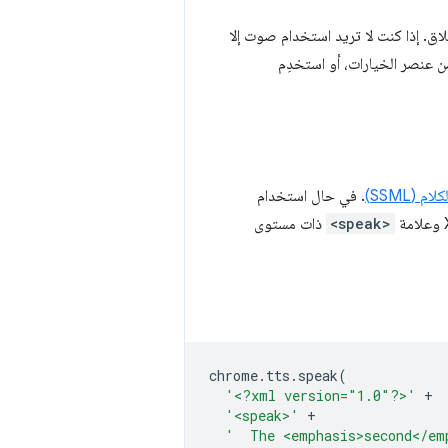
اق. إذا كنت لا تريد استخدام صوت إلا
 عنصر الخيارات، أو استخدِم
 (SSML)
. في حال استخدام
<speak>
ذات مستوى
chrome
.
tts
.
speak
(
'<?xml version="1.0"?>'
+
'<speak>'
+
'  The <emphasis>second</em