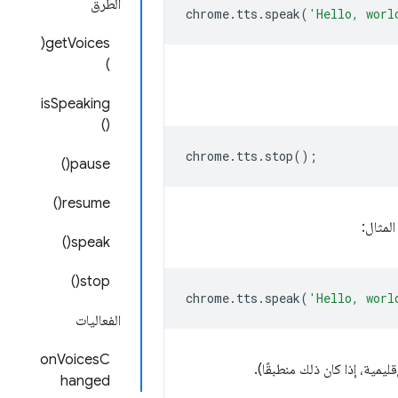
الطُرق
chrome
.
tts
.
speak
(
'Hello, worl
getVoices(
)
isSpeaking
()
chrome
.
tts
.
stop
();
pause()
resume()
لمثال:
speak()
stop()
chrome
.
tts
.
speak
(
'Hello, worl
الفعاليات
onVoicesC
يمية، إذا كان ذلك منطبقًا).
hanged