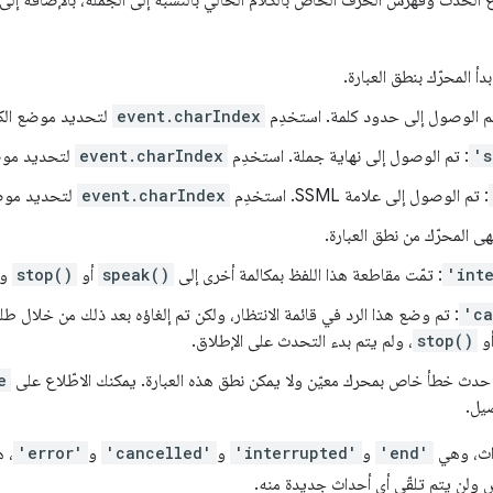
لحدث وفهرس الحرف الخاص بالكلام الحالي بالنسبة إلى الجملة، بالإضافة إلى 
بدأ المحرّك بنطق العبارة.
م الوصول إلى حدود كلمة. استخدِم
event.charIndex
لتحديد موضع الكل
's
: تم الوصول إلى نهاية جملة. استخدِم
event.charIndex
لتحديد موضع
: تم الوصول إلى علامة SSML. استخدِم
event.charIndex
لتحديد موضع
تهى المحرّك من نطق العبارة.
'int
: تمّت مقاطعة هذا اللفظ بمكالمة أخرى إلى
speak()
أو
stop()
ول
'ca
: تم وضع هذا الرد في قائمة الانتظار، ولكن تم إلغاؤه بعد ذلك من خلال طل
و
stop()
، ولم يتم بدء التحدث على الإطلاق.
 حدث خطأ خاص بمحرك معيّن ولا يمكن نطق هذه العبارة. يمكنك الاطّلاع على
e
صيل.
داث، وهي
'end'
و
'interrupted'
و
'cancelled'
و
'error'
، 
 ولن يتم تلقّي أي أحداث جديدة منه.