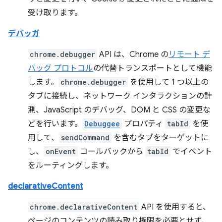
受け取ります。
デバッガ
chrome.debugger
API は、Chrome の
リモート デ
バッグ プロトコル
の代替トランスポートとして機能
します。
chrome.debugger
を使用して 1 つ以上の
タブに接続し、ネットワーク インタラクションの計
測、JavaScript のデバッグ、DOM と CSS の変更な
どを行います。
Debuggee
プロパティ
tabId
を使
用して、
sendCommand
を含むタブをターゲットに
し、
onEvent
コールバックから
tabId
でイベント
をルーティングします。
declarativeContent
chrome.declarativeContent
API を使用すると、
ページのコンテンツの読み取り権限を必要とせず、