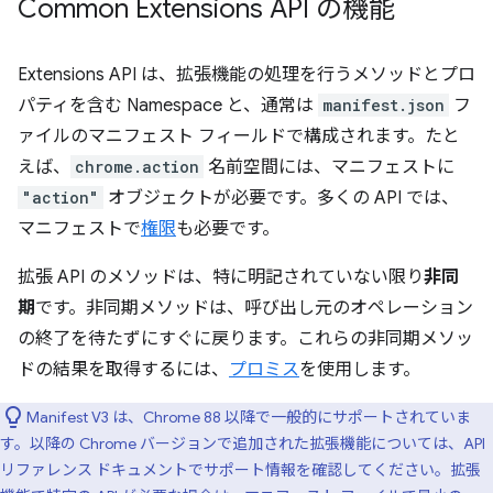
Common Extensions API の機能
Extensions API は、拡張機能の処理を行うメソッドとプロ
パティを含む Namespace と、通常は
manifest.json
フ
ァイルのマニフェスト フィールドで構成されます。たと
えば、
chrome.action
名前空間には、マニフェストに
"action"
オブジェクトが必要です。多くの API では、
マニフェストで
権限
も必要です。
拡張 API のメソッドは、特に明記されていない限り
非同
期
です。非同期メソッドは、呼び出し元のオペレーション
の終了を待たずにすぐに戻ります。これらの非同期メソッ
ドの結果を取得するには、
プロミス
を使用します。
Manifest V3 は、Chrome 88 以降で一般的にサポートされていま
す。以降の Chrome バージョンで追加された拡張機能については、API
リファレンス ドキュメントでサポート情報を確認してください。拡張