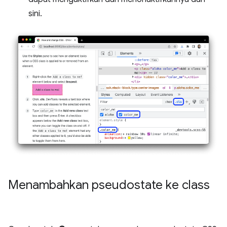
sini.
Menambahkan pseudostate ke class