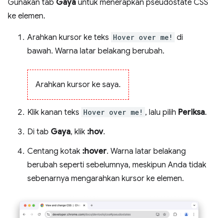
Gunakan tab
Gaya
untuk menerapkan pseudostate CSS
ke elemen.
Arahkan kursor ke teks
Hover over me!
di
bawah. Warna latar belakang berubah.
Arahkan kursor ke saya.
Klik kanan teks
Hover over me!
, lalu pilih
Periksa
.
Di tab
Gaya
, klik
:hov
.
Centang kotak
:hover
. Warna latar belakang
berubah seperti sebelumnya, meskipun Anda tidak
sebenarnya mengarahkan kursor ke elemen.