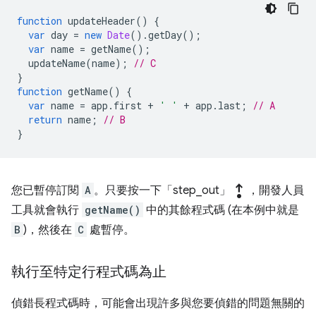
function
updateHeader
()
{
var
day
=
new
Date
().
getDay
();
var
name
=
getName
();
updateName
(
name
);
// C
}
function
getName
()
{
var
name
=
app
.
first
+
' '
+
app
.
last
;
// A
return
name
;
// B
}
step_out
您已暫停訂閱
A
。只要按一下「step_out」
，開發人員
工具就會執行
getName()
中的其餘程式碼 (在本例中就是
B
)，然後在
C
處暫停。
執行至特定行程式碼為止
偵錯長程式碼時，可能會出現許多與您要偵錯的問題無關的