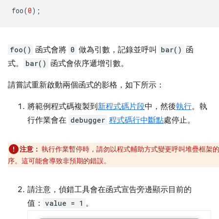
foo
(
0
);
foo()
函式會將
0
做為引數，記錄並呼叫
bar()
函
式。
bar()
函式會依序遞增引數。
請嘗試重新啟動兩個函式的影格，如下所示：
將範例程式碼複製到
新程式碼片段
中，然後
執行
。執
行作業會在
debugger
程式碼行中斷點
處停止。
注意：
執行作業暫停時，請勿以程式輔助方式變更呼叫堆疊框架
序。這可能會導致非預期的錯誤。
請注意，偵錯工具會在函式宣告旁邊顯示目前的
值：
value = 1
。