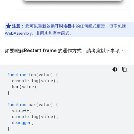
注意：
您可以重新啟動
呼叫堆疊
中的任何函式框架，但不包括
WebAssembly、非同步和產生函式。
如要瞭解
Restart frame
的運作方式，請考慮以下事項：
function
foo
(
value
)
{
console
.
log
(
value
);
bar
(
value
);
}
function
bar
(
value
)
{
value
++
;
console
.
log
(
value
);
debugger
;
}